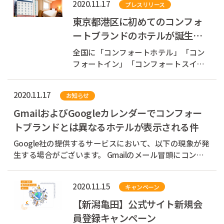
2020.11.17
プレスリリース
代表取締役社長：村木 雄哉、以下チョ
イスホテルズジャパン）は、2020年11
東京都港区に初めてのコンフォ
月19日（木）・20日（金）、withコロ
ートブランドのホテルが誕生
ナ時代に...
2021年1月12日 コンフォート
全国に「コンフォートホテル」「コン
イン東京六本木...
フォートイン」「コンフォートスイー
ツ」を展開する株式会社チョイスホテ
ルズジャパン（本社：東京都中央区、
2020.11.17
お知らせ
代表取締役社長：村木 雄哉、以下チョ
イスホテルズジャパン）は、2021年1月
GmailおよびGoogleカレンダーでコンフォー
12日（火）、東京都港区六本木3丁目に
トブランドとは異なるホテルが表示される件
「コン...
Google社の提供するサービスにおいて、以下の現象が発
生する場合がございます。 Gmailのメール冒頭にコンフ
ォートブランドとは異なるホテル名が表示される
Googleカレンダー上に予約した覚えのない情報が表示さ
2020.11.15
キャンペーン
れる これらはGoogle社独自の機能によるものです...
【新潟亀田】公式サイト新規会
員登録キャンペーン