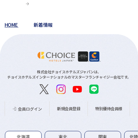
HOME
新着情報
株式会社チョイスホテルズジャパンは、
チョイスホテルズインターナショナルのマスターフランチャイジー会社です。
新規会員登録
特別優待会員様
会員ログイン
グループホテル一覧
北海道
東北
関東
北