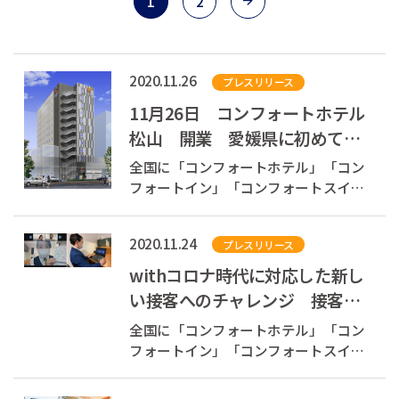
1
2
2020.11.26
プレスリリース
11月26日 コンフォートホテル
松山 開業 愛媛県に初めての
コンフォートホテルが誕生
全国に「コンフォートホテル」「コン
フォートイン」「コンフォートスイー
ツ」を展開する株式会社チョイスホテ
ルズジャパン（本社：東京都中央区、
2020.11.24
プレスリリース
代表取締役社長：村木 雄哉、以下チョ
イスホテルズジャパン）は、2020年11
withコロナ時代に対応した新し
月26日（木）、愛媛県松山市に「コン
い接客へのチャレンジ 接客コ
フォート...
ンテストをオンラインで開催
全国に「コンフォートホテル」「コン
より多くのス...
フォートイン」「コンフォートスイー
ツ」を展開する株式会社チョイスホテ
ルズジャパン（本社：東京都中央区、