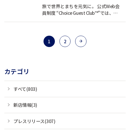
旅で世界とまちを元気に。 公式Web会
員制度 “Choice Guest Club™”では、お
客様の宿泊代の一部を支援団体へ寄付
しています。 あなたが旅をするたび
に、世界とまちを元気にできる、そん
な素敵な循環をつくります。 現在、会
1
2
員登録キャンペーン...
カテゴリ
すべて(803)
新店情報(3)
プレスリリース(307)