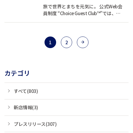
旅で世界とまちを元気に。 公式Web会
員制度 “Choice Guest Club™”では、お
客様の宿泊代の一部を支援団体へ寄付
しています。 あなたが旅をするたび
に、世界とまちを元気にできる、そん
な素敵な循環をつくります。 現在、会
1
2
員登録キャンペーン...
カテゴリ
すべて(803)
新店情報(3)
プレスリリース(307)