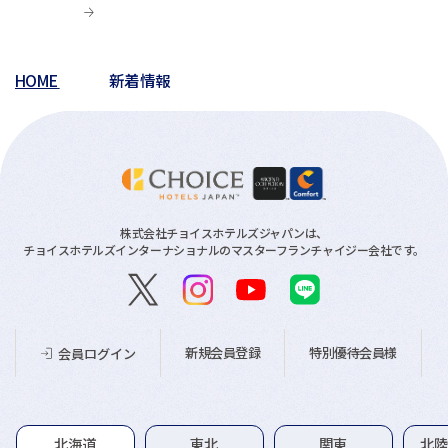
HOME
新着情報
株式会社チョイスホテルズジャパンは、
チョイスホテルズインターナショナルのマスターフランチャイジー会社です。
新規会員登録
特別優待会員様
会員ログイン
グループホテル一覧
北海道
東北
関東
北