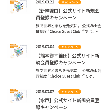
2019.03.22
キャンペーン
テルズジャパン）は、2019年3月29日
（金）、北海道函館市の「コンフォー
【新幹線口】公式サイト新規会
トホテル函館」をリニューアルしまし
員登録キャンペーン
た。
旅で世界とまちを元気に。 公式Web会
員制度 “Choice Guest Club™”では、お
客様の宿泊代の一部を支援団体へ寄付
しています。 あなたが旅をするたび
2019.03.04
キャンペーン
に、世界とまちを元気にできる、そん
な素敵な循環をつくります。 現在、会
【熊本御幸笛田】公式サイト新
員登録キャンペーン...
規会員登録キャンペーン
旅で世界とまちを元気に。 公式Web会
員制度 “Choice Guest Club™”では、お
客様の宿泊代の一部を支援団体へ寄付
しています。 あなたが旅をするたび
2019.03.02
キャンペーン
に、世界とまちを元気にできる、そん
な素敵な循環をつくります。 現在、会
【水戸】公式サイト新規会員登
員登録キャンペーン...
録キャンペーン