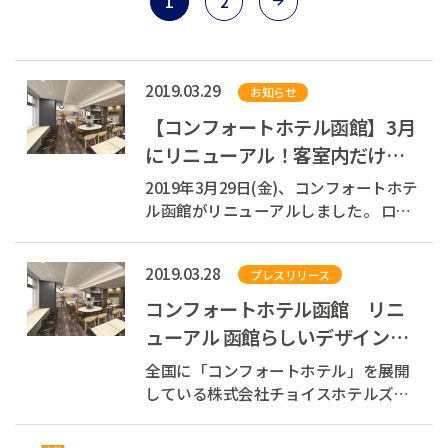
1
2
2019.03.29
お知らせ
【コンフォートホテル函館】3月
にリニューアル！客室内だけで
なくラウンジスペースも雰囲気
2019年3月29日(金)、コンフォートホテ
一新
ル函館がリニューアルしました。 ロビ
ーや客室の内装をより「函館らしさ」
を感じられる空間になるよう、デザイ
2019.03.28
プレスリリース
ンを一新。 コンフォートブランドのホ
テルならではの機能性、快適さはその
コンフォートホテル函館 リニ
ままに、ほんの少しの非日常感を提供
ューアル 函館らしいデザインへ
いた...
一新
全国に「コンフォートホテル」を展開
している株式会社チョイスホテルズジ
ャパン（本社：東京都中央区、代表取
締役社長：村木 雄哉、以下チョイスホ