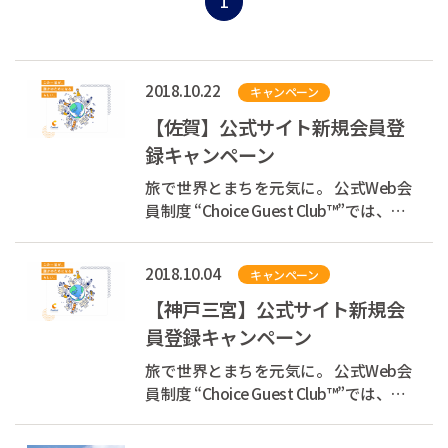
1
2018.10.22
キャンペーン
【佐賀】公式サイト新規会員登
録キャンペーン
旅で世界とまちを元気に。 公式Web会
員制度 “Choice Guest Club™”では、お
客様の宿泊代の一部を支援団体へ寄付
しています。 あなたが旅をするたび
2018.10.04
キャンペーン
に、世界とまちを元気にできる、そん
な素敵な循環をつくります。 現在、会
【神戸三宮】公式サイト新規会
員登録キャンペーン...
員登録キャンペーン
旅で世界とまちを元気に。 公式Web会
員制度 “Choice Guest Club™”では、お
客様の宿泊代の一部を支援団体へ寄付
しています。 あなたが旅をするたび