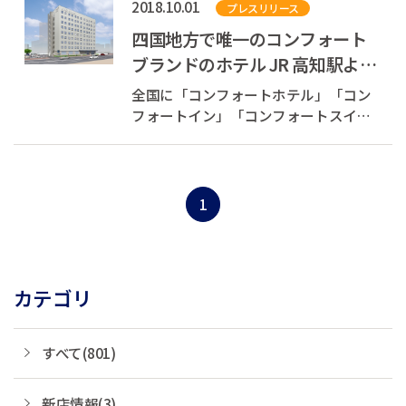
2018.10.01
プレスリリース
に、世界とまちを元気にできる、そん
な素敵な循環をつくります。 現在、会
四国地方で唯一のコンフォート
員登録キャンペーン...
ブランドのホテル JR 高知駅より
徒歩約5分 コンフォートホテル高
全国に「コンフォートホテル」「コン
知10月1日...
フォートイン」「コンフォートスイー
ツ」を展開している株式会社チョイス
ホテルズジャパン（本社：東京都中央
区、代表取締役社長：村木 雄哉、以下
チョイスホテルズジャパン）は、2018
1
年10月1日（月）、高知県高知市に「コ
ンフォ...
カテゴリ
すべて(801)
新店情報(3)