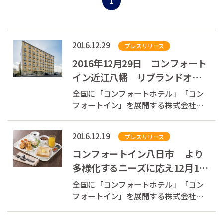
1
2016.12.29
プレスリリース
2016年12月29日 コンフォート
イン近江八幡 リブランドオー
プン滋賀県に2店舗目のコンフォ
全国に「コンフォートホテル」「コン
ートイン誕生
フォートイン」を展開する株式会社チ
ョイスホテルズジャパン(本社：東京都
中央区、代表取締役社長：村木 雄哉)
2016.12.19
プレスリリース
は、2016年12月29日(木)、「ベストイ
ン近江八幡」を「コンフォートイン近
コンフォートイン八日市 より
江八幡」へとリブランドオープンしま
多様化するニーズに応え12月17
した。
日リブランドオープン
全国に「コンフォートホテル」「コン
フォートイン」を展開する株式会社チ
ョイスホテルズジャパン(本社：東京都
中央区、代表取締役社長：村木 雄哉)