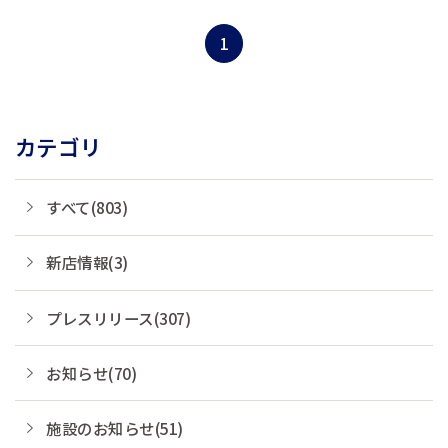
は、2016年12月17日(土)、「ベストイ
ン八日市」を「コンフォートイン八日
1
市」へとリブランドオープンしまし
た。
カテゴリ
すべて(803)
新店情報(3)
プレスリリース(307)
お知らせ(70)
施設のお知らせ(51)