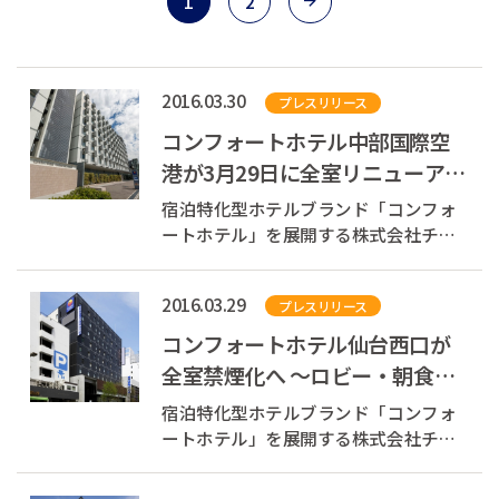
1
2
2016.03.30
プレスリリース
コンフォートホテル中部国際空
港が3月29日に全室リニューアル
完了
宿泊特化型ホテルブランド「コンフォ
ートホテル」を展開する株式会社チョ
イスホテルズジャパン(本社：東京都中
央区、代表取締役社長：村木雄哉、以
2016.03.29
プレスリリース
下 チョイスホテルズジャパン)は、2016
年3月29日、コンフォートホテル中部国
コンフォートホテル仙台西口が
際空港(愛知県常滑市)の全客室リニュー
全室禁煙化へ ～ロビー・朝食コ
ア...
ーナーを改修～
宿泊特化型ホテルブランド「コンフォ
ートホテル」を展開する株式会社チョ
イスホテルズジャパン(本社：東京都中
央区、代表取締役社長：村木雄哉、以