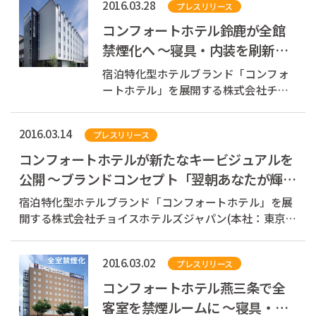
2016.03.28
プレスリリース
下、チョイスホテルズジャパン)は、
2016年3月28日、コンフォートホテル
コンフォートホテル鈴鹿が全館
仙台西口(宮城県仙台市)の「全室禁煙
禁煙化へ ～寝具・内装を刷新、
化」を実施...
朝食コーナーにテラス席を新設
宿泊特化型ホテルブランド「コンフォ
～
ートホテル」を展開する株式会社チョ
イスホテルズジャパン(本社：東京都中
央区、代表取締役社長：村木雄哉、以
2016.03.14
プレスリリース
下、チョイスホテルズジャパン)は、
2016年3月24日、コンフォートホテル
コンフォートホテルが新たなキービジュアルを
鈴鹿(三重県鈴鹿市)の「全館禁煙化」を
公開 ～ブランドコンセプト「翌朝あなたが輝
実施しま...
く」を演出～
宿泊特化型ホテルブランド「コンフォートホテル」を展
開する株式会社チョイスホテルズジャパン(本社：東京都
中央区、代表取締役社長：村木雄哉、以下、チョイスホ
テルズジャパン)は、2016年3月14日、新たなキービジュ
2016.03.02
プレスリリース
アルをコンフォートホテル公式Webサイトで公開し...
コンフォートホテル燕三条で全
客室を禁煙ルームに ～寝具・内