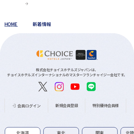
HOME
新着情報
株式会社チョイスホテルズジャパンは、
チョイスホテルズインターナショナルのマスターフランチャイジー会社です。
新規会員登録
特別優待会員様
会員ログイン
グループホテル一覧
北海道
東北
関東
北