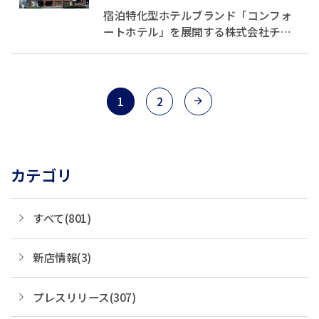
装の刷新を実施～
宿泊特化型ホテルブランド「コンフォ
ートホテル」を展開する株式会社チョ
イスホテルズジャパン(本社：東京都中
央区、代表取締役社長：村木雄哉、以
下、チョイスホテルズジャパン)は、
2016年2月25日、コンフォートホテル
1
2
燕三条(新潟県三条市)の「全室禁煙化」
を実施し...
カテゴリ
すべて(801)
新店情報(3)
プレスリリース(307)