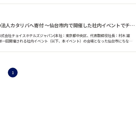
コンフォートホテルが認定NPO法人カタリバへ寄付 ～仙台市内で開催した社内イベントでチャリティー活動...
式会社チョイスホテルズジャパン(本社：東京都中央区、代表取締役社長：村木 雄
、年一回開催される社内イベント（以下、本イベント）の会場となった仙台市にちな
1