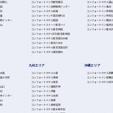
台西口
コンフォートイン宇都宮鹿沼
コンフォートホテル富
田
コンフォートイン佐野藤岡インター
コンフォートイン福井
形
コンフォートホテル前橋
コンフォートイン甲府
童
コンフォートイン千葉浜野R16
コンフォートイン甲府
西インター
コンフォートホテル成田
コンフォートイン諏訪
山
コンフォートスイーツ東京ベイ
コンフォートイン塩尻
コンフォートホテル東京神田
コンフォートイン軽井
コンフォートホテルERA東京東神田
コンフォートホテル東京東日本橋
コンフォートイン東京六本木
コンフォートホテル東京清澄白河
コンフォートホテル横浜関内
九州エリア
沖縄エリア
水島
コンフォートホテル小倉
コンフォートホテル那
島大手町
コンフォートホテル黒崎
コンフォートイン那覇
コンフォートホテル博多
コンフォートホテルER
山口
コンフォートイン福岡天神
松
コンフォートイン宗像
寺インター
コンフォートホテル佐賀
山
コンフォートイン鳥栖
知
コンフォートイン長崎空港
コンフォートホテル熊本新市街