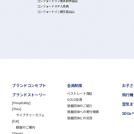
コンフォートイン熊本御幸笛田
コンフォートホテル宮崎
コンフォートイン鹿児島谷山
ブランドコンセプト
会員制度
お子さ
ベストレート保証
ブランドストーリー
飛行機
GOLD会員
Hospitality
空気ま
慈善団体のご紹介
Stay
慈善団体への寄付実績
SDG
ライブラリーカフェ
慈善団体との交流
Eat
朝食のご案内
Sleep