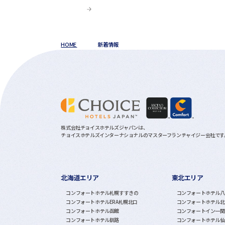
HOME
新着情報
株式会社チョイスホテルズジャパンは、
チョイスホテルズインターナショナルのマスターフランチャイジー会社です
北海道エリア
東北エリア
グループホテル一覧
コンフォートホテル札幌すすきの
コンフォートホテル八
コンフォートホテルERA札幌北口
コンフォートホテル北
コンフォートホテル函館
コンフォートイン一関
コンフォートホテル釧路
コンフォートホテル仙