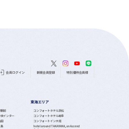
会員ログイン
新規会員登録
特別優待会員様
東海エリア
潟駅前
コンフォートホテル浜松
中央インター
コンフォートホテル岐阜
亀田
コンフォートイン大垣
三条
hotel around TAKAYAMA, an Ascend