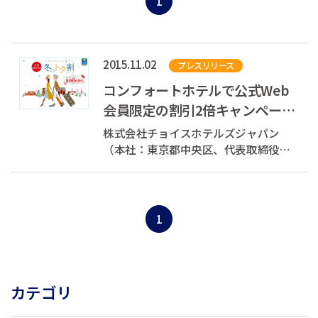
1
2015.11.02
プレスリリース
コンフォートホテルで公式Web
会員限定の割引2倍キャンペーン
を実施 ～クリスマスや年末年始
株式会社チョイスホテルズジャパン
の旅行をお得...
（本社：東京都中央区、代表取締役社
長：村木 雄哉、以下チョイスホテルズ
ジャパン）では、11月2日（月）から1
月31日（日）までの期間に公式Webサ
イトのキャンペーンページから1室2名
1
以上の予約をすると、公式Webサイト
会員向けの割...
カテゴリ