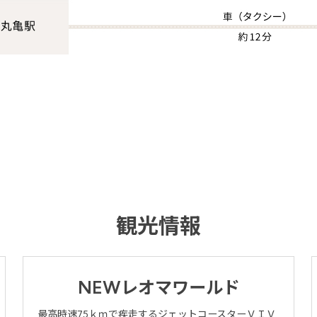
ご予約・空室検索
公式サイトベストレート
お得
全プラン
価格！
チェックイン日
u will be redirected to Choice Hotel International official website by clicki
観光情報
ch hotel name.
tes and the membership program differ from Japanese website.
チェックアウト日
Global Site
NEWレオマワールド
部屋数
u can see the FAQ as follows.
最高時速75ｋｍで疾走するジェットコースターＶＩＶ