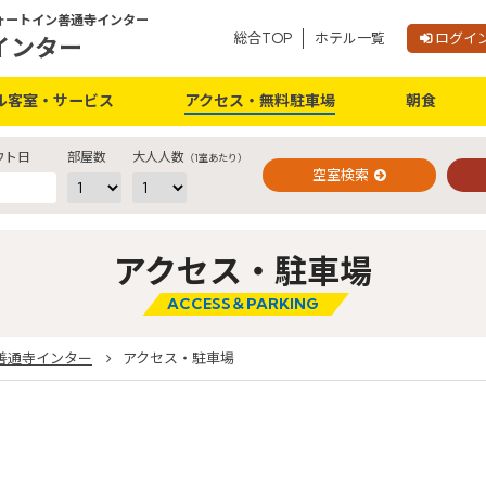
ォートイン善通寺インター
総合TOP
ホテル一覧
ログイ
ご予約確認・変更・キャンセルフォーム
インター
公式Webサイトからのご予約
ル客室・サービス
アクセス・無料駐車場
朝食
ウト日
部屋数
大人人数
（1室あたり）
空室検索
アクセス・駐車場
閉じる
ACCESS＆PARKING
善通寺インター
アクセス・駐車場