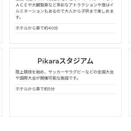
大人人
（1室あた
ＡＣＥや大観覧車など多彩なアトラクションや夜はイ
数
り）
FAQs
ルミネーションもあるので大人から子供まで楽しめま
す。
空室検索
Close
ホテルから車で約40分
プラン一覧
予約確認・変更・キャンセル
Pikaraスタジアム
陸上競技を始め、サッカーやラグビーなどの全国大会
や国際大会が開催可能な施設です。
ホテルから車で約5分