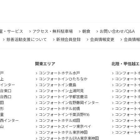
室・サービス
アクセス・無料駐車場
朝食
お問い合わせ/Q&A
慈善活動支援について
新規会員登録
会員情報変更
会員情報
関東エリア
北陸・甲信越エ
戸
コンフォートホテル水戸
コンフォート
上
コンフォートインひたちなか
コンフォート
インター
コンフォートイン鹿島
コンフォート
台東口
コンフォートイン土浦阿見
コンフォート
台西口
コンフォートイン宇都宮鹿沼
コンフォート
田
コンフォートイン佐野藤岡インター
コンフォート
形
コンフォートホテル前橋
コンフォート
童
コンフォートイン千葉浜野R16
コンフォート
西インター
コンフォートホテル成田
コンフォート
山
コンフォートスイーツ東京ベイ
コンフォート
コンフォートホテル東京神田
コンフォート
コンフォートホテルERA東京東神田