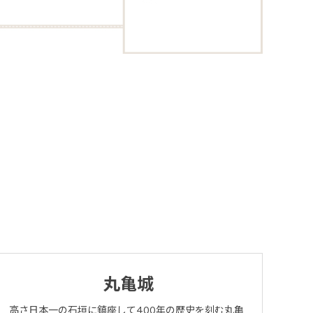
ng
丸亀城
高さ日本一の石垣に鎮座して400年の歴史を刻む丸亀