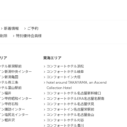
新着情報
ご予約
削除
特別優待会員様
リア
東海エリア
ホテル新潟駅前
コンフォートホテル浜松
イン新潟中央インター
コンフォートホテル岐阜
イン新潟亀田
コンフォートイン大垣
ホテル燕三条
hotel around TAKAYAMA, an Ascend
ホテル富山駅前
Collection Hotel
イン福井
コンフォートホテル名古屋新幹線口
イン甲府昭和インター
コンフォートホテルERA名古屋名駅南
イン甲府石和
コンフォートホテル名古屋伏見
イン諏訪インター
コンフォートイン名古屋栄駅前
イン塩尻北インター
コンフォートホテル名古屋金山
イン軽井沢
コンフォートホテル刈谷
コンフォートホテル豊川