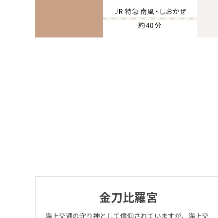
※Yo
ea
Ra
金刀比羅宮
Yo
海上交通の守り神として信仰されていますが、海上交