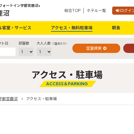
ンフォートイン宇都宮鹿沼s
総合TOP
ホテル一覧
ログイ
ご予約確認・変更・キャンセルフォーム
鹿沼
公式Webサイトからのご予約
ル客室・サービス
アクセス・無料駐車場
朝食
ウト日
部屋数
大人人数
（1室あたり）
空室検索
アクセス・駐車場
閉じる
ACCESS＆PARKING
宇都宮鹿沼
アクセス・駐車場