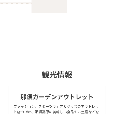
ご予約・空室検索
公式サイトベストレート
お得
全プラン
価格！
観光情報
チェックイン日
u will be redirected to Choice Hotel International official website by clicki
ch hotel name.
tes and the membership program differ from Japanese website.
チェックアウト日
那須ガーデンアウトレット
Global Site
ファッション、スポーツウェア＆グッズのアウトレッ
部屋数
ト店のほか、那須高原の美味しい食品やお土産などを