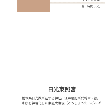
※Yo
ea
Ra
日光東照宮
栃木県日光西所在する神社。江戸幕府所代将軍・徳川
家康を神格化した東証大権現（とうしょうだいごんげ