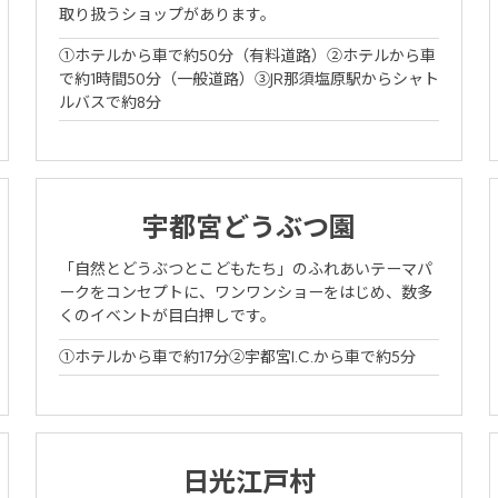
取り扱うショップがあります。
u can see the FAQ as follows.
大人人
（1室あた
数
り）
①ホテルから車で約50分（有料道路）②ホテルから車
FAQs
で約1時間50分（一般道路）③JR那須塩原駅からシャト
ルバスで約8分
空室検索
Close
プラン一覧
宇都宮どうぶつ園
予約確認・変更・キャンセル
「自然とどうぶつとこどもたち」のふれあいテーマパ
ークをコンセプトに、ワンワンショーをはじめ、数多
くのイベントが目白押しです。
①ホテルから車で約17分②宇都宮I.C.から車で約5分
日光江戸村