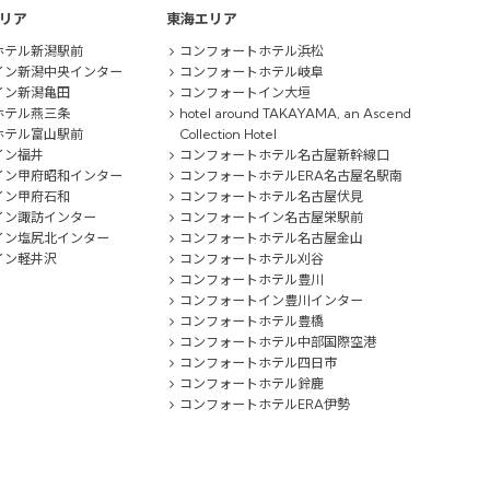
リア
東海エリア
ホテル新潟駅前
コンフォートホテル浜松
イン新潟中央インター
コンフォートホテル岐阜
イン新潟亀田
コンフォートイン大垣
ホテル燕三条
hotel around TAKAYAMA, an Ascend
ホテル富山駅前
Collection Hotel
イン福井
コンフォートホテル名古屋新幹線口
イン甲府昭和インター
コンフォートホテルERA名古屋名駅南
イン甲府石和
コンフォートホテル名古屋伏見
イン諏訪インター
コンフォートイン名古屋栄駅前
イン塩尻北インター
コンフォートホテル名古屋金山
イン軽井沢
コンフォートホテル刈谷
コンフォートホテル豊川
コンフォートイン豊川インター
コンフォートホテル豊橋
コンフォートホテル中部国際空港
コンフォートホテル四日市
コンフォートホテル鈴鹿
コンフォートホテルERA伊勢