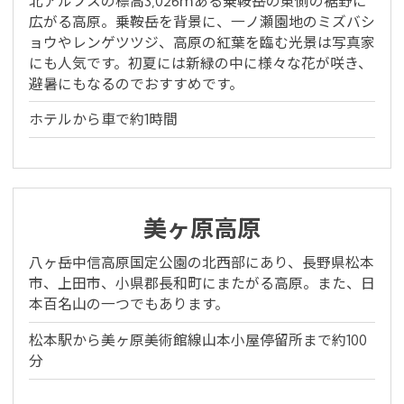
北アルプスの標高3,026ｍある乗鞍岳の東側の裾野に
広がる高原。乗鞍岳を背景に、一ノ瀬園地のミズバシ
ョウやレンゲツツジ、高原の紅葉を臨む光景は写真家
にも人気です。初夏には新緑の中に様々な花が咲き、
避暑にもなるのでおすすめです。
ホテルから車で約1時間
美ヶ原高原
八ヶ岳中信高原国定公園の北西部にあり、長野県松本
※You will be redirected to Choice Hotel International official websi
市、上田市、小県郡長和町にまたがる高原。また、日
clicking each hotel name.
本百名山の一つでもあります。
Rates and the membership program differ from Japanese website.
松本駅から美ヶ原美術館線山本小屋停留所まで約100
Global Site
分