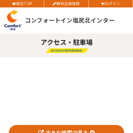
総合TOP
無料会員登録
ログイン
ご予約確認・変更・キャンセルフォーム
コンフォートイン塩尻北インター
チェックイン日
公式Webサイトからのご予約
チェックアウト日
アクセス・駐車場
ACCESS＆PARKING
部屋数
大人人数
閉じる
1室あたり
空室検索
会員特典のご案内
大きな地図で見る