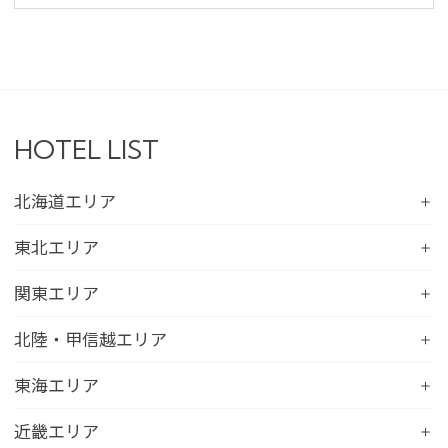
HOTEL LIST
北海道エリア
コンフォートホテル札幌すすきの
東北エリア
コンフォートホテルERA札幌北口
コンフォートホテル八戸
関東エリア
コンフォートホテル函館
コンフォートホテル北上
コンフォートホテル水戸
北陸・甲信越エリア
コンフォートホテル釧路
コンフォートイン一関インター
コンフォートインひたちなか
コンフォートホテル帯広
コンフォートホテル新潟駅前
東海エリア
コンフォートホテル仙台東口
コンフォートイン鹿島
コンフォートホテル北見
コンフォートイン新潟中央インター
コンフォートホテル仙台西口
コンフォートホテル浜松
近畿エリア
コンフォートイン土浦阿見