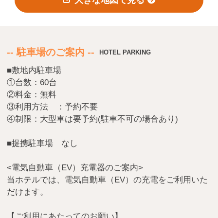
会員登録
ログイン
予約確認・変更・キャンセル
特別優待会員様
交通＋宿泊プラン
-- 駐車場のご案内 --
HOTEL PARKING
■敷地内駐車場
①台数：60台
②料金：無料
③利用方法 ：予約不要
④制限：大型車は要予約(駐車不可の場合あり)
■提携駐車場 なし
<電気自動車（EV）充電器のご案内>
当ホテルでは、電気自動車（EV）の充電をご利用いた
だけます。
【ご利用にあたってのお願い】