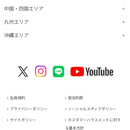
コンフォートホテル苫小牧
コンフォートイン新潟亀田
コンフォートホテル秋田
コンフォートホテル岐阜
コンフォートイン宇都宮鹿沼
コンフォートホテル彦根
中国・四国エリア
コンフォートホテル千歳
コンフォートホテル燕三条
コンフォートホテル山形
コンフォートイン大垣
コンフォートイン佐野藤岡インター
コンフォートイン近江八幡
コンフォートホテル富山駅前
コンフォートイン倉敷水島
九州エリア
コンフォートホテル天童
hotel around TAKAYAMA, an Ascend Collection
コンフォートホテル前橋
コンフォートイン八日市
コンフォートイン福井
Hotel
コンフォートホテル広島大手町
コンフォートイン福島西インター
コンフォートホテル小倉
沖縄エリア
コンフォートイン千葉浜野R16
コンフォートイン京都四条烏丸
コンフォートイン甲府昭和インター
コンフォートホテル名古屋新幹線口
コンフォートホテル呉
コンフォートホテル郡山
コンフォートホテル黒崎
コンフォートホテル成田
コンフォートホテルERA京都堀川五条
コンフォートホテル那覇県庁前
コンフォートイン甲府石和
コンフォートホテルERA名古屋名駅南
コンフォートホテル新山口
コンフォートホテル博多
コンフォートスイーツ東京ベイ
コンフォートホテルERA京都東寺
コンフォートイン那覇泊港
コンフォートイン諏訪インター
コンフォートホテル名古屋伏見
コンフォートホテル高松
コンフォートイン福岡天神
コンフォートホテル東京神田
コンフォートホテル新大阪
コンフォートホテルERA石垣島
コンフォートイン塩尻北インター
コンフォートイン名古屋栄駅前
コンフォートイン善通寺インター
コンフォートイン宗像
コンフォートホテルERA東京東神田
HOTEL GEOMETIQ Osaka Umeda,an Ascend
コンフォートイン軽井沢
コンフォートホテル名古屋金山
コンフォートホテル松山
Collection Hotel
コンフォートホテル佐賀
コンフォートホテル東京東日本橋
コンフォートホテル刈谷
コンフォートホテル高知
コンフォートホテル大阪心斎橋
コンフォートイン鳥栖
コンフォートイン東京六本木
会員規約
宿泊約款
コンフォートホテル豊川
コンフォートホテル堺
コンフォートイン長崎空港
コンフォートホテル東京清澄白河
プライバシーポリシー
ソーシャルメディアポリシー
コンフォートイン豊川インター
コンフォートホテルERA神戸三宮
コンフォートホテル熊本新市街
コンフォートホテル横浜関内
コンフォートホテル豊橋
サイトポリシー
カスタマーハラスメントに対す
コンフォートホテル姫路
コンフォートイン熊本御幸笛田
る基本方針
コンフォートホテル中部国際空港