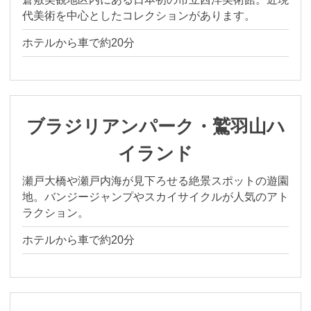
代美術を中心としたコレクションがあります。
ホテルから車で約20分
ブラジリアンパーク・鷲羽山ハ
イランド
瀬戸大橋や瀬戸内海が見下ろせる絶景スポットの遊園
地。バンジージャンプやスカイサイクルが人気のアト
ラクション。
ホテルから車で約20分
※You will be redirected to Choice Hotel International official websi
clicking each hotel name.
Rates and the membership program differ from Japanese website.
Global Site