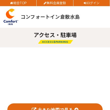
総合TOP
無料会員登録
ログイン
お得
全プラン
価格！
ご予約確認・変更・キャンセルフォー
コンフォートイン倉敷水島
ム
チェックイン日
アクセス・駐車場
公式Webサイトからのご予約
チェックアウト日
ACCESS＆PARKING
部屋数
大人人数
1室あたり
閉じる
空室検索
会員特典のご案内
大きな地図で見る