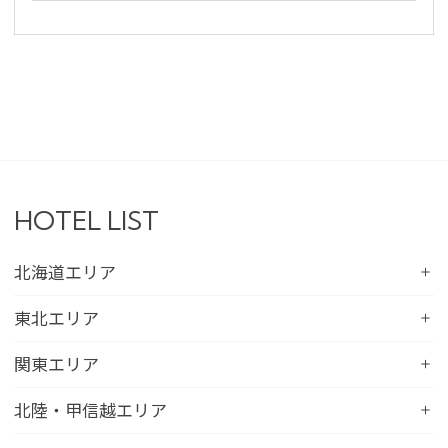
HOTEL LIST
北海道エリア
コンフォートホテル札幌すすきの
東北エリア
コンフォートホテルERA札幌北口
コンフォートホテル八戸
関東エリア
コンフォートホテル函館
コンフォートホテル北上
コンフォートホテル水戸
北陸・甲信越エリア
コンフォートホテル釧路
コンフォートイン一関インター
コンフォートインひたちなか