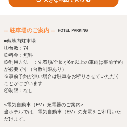
会員登録
ログイン
予約確認・変更・キャンセル
-- 駐車場のご案内 --
HOTEL PARKING
特別優待会員様
交通＋宿泊プラン
■敷地内駐車場
①台数：74
②料金：無料
③利用方法 ：先着順/全長が6m以上の車両は事前予約
が必要です（台数制限あり）
※事前予約が無い場合は駐車をお断りさせていただく
ことがございます
④制限：なし
<電気自動車（EV）充電器のご案内>
当ホテルでは、電気自動車（EV）の充電をご利用いた
だけます。