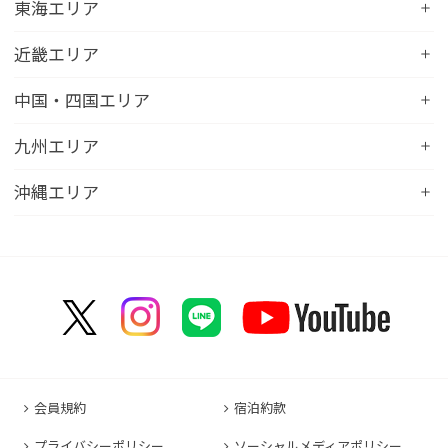
コンフォートホテル帯広
コンフォートホテル新潟駅前
東海エリア
コンフォートホテル仙台東口
コンフォートイン鹿島
コンフォートホテル北見
コンフォートイン新潟中央インター
コンフォートホテル仙台西口
コンフォートホテル浜松
近畿エリア
コンフォートイン土浦阿見
コンフォートホテル苫小牧
コンフォートイン新潟亀田
コンフォートホテル秋田
コンフォートホテル岐阜
コンフォートイン宇都宮鹿沼
コンフォートホテル彦根
中国・四国エリア
コンフォートホテル千歳
コンフォートホテル燕三条
コンフォートホテル山形
コンフォートイン大垣
コンフォートイン佐野藤岡インター
コンフォートイン近江八幡
コンフォートホテル富山駅前
コンフォートイン倉敷水島
九州エリア
コンフォートホテル天童
hotel around TAKAYAMA, an Ascend Collection
コンフォートホテル前橋
コンフォートイン八日市
コンフォートイン福井
Hotel
コンフォートホテル広島大手町
コンフォートイン福島西インター
コンフォートホテル小倉
沖縄エリア
コンフォートイン千葉浜野R16
コンフォートイン京都四条烏丸
コンフォートイン甲府昭和インター
コンフォートホテル名古屋新幹線口
コンフォートホテル呉
コンフォートホテル郡山
コンフォートホテル黒崎
コンフォートホテル成田
コンフォートホテルERA京都堀川五条
コンフォートホテル那覇県庁前
コンフォートイン甲府石和
コンフォートホテルERA名古屋名駅南
コンフォートホテル新山口
コンフォートホテル博多
コンフォートスイーツ東京ベイ
コンフォートホテルERA京都東寺
コンフォートイン那覇泊港
コンフォートイン諏訪インター
コンフォートホテル名古屋伏見
コンフォートホテル高松
コンフォートイン福岡天神
コンフォートホテル東京神田
コンフォートホテル新大阪
コンフォートホテルERA石垣島
コンフォートイン塩尻北インター
コンフォートイン名古屋栄駅前
コンフォートイン善通寺インター
コンフォートイン宗像
コンフォートホテルERA東京東神田
HOTEL GEOMETIQ Osaka Umeda,an Ascend
コンフォートイン軽井沢
コンフォートホテル名古屋金山
コンフォートホテル松山
Collection Hotel
コンフォートホテル佐賀
コンフォートホテル東京東日本橋
コンフォートホテル刈谷
コンフォートホテル高知
コンフォートホテル大阪心斎橋
コンフォートイン鳥栖
コンフォートイン東京六本木
会員規約
宿泊約款
コンフォートホテル豊川
コンフォートホテル堺
コンフォートイン長崎空港
コンフォートホテル東京清澄白河
プライバシーポリシー
ソーシャルメディアポリシー