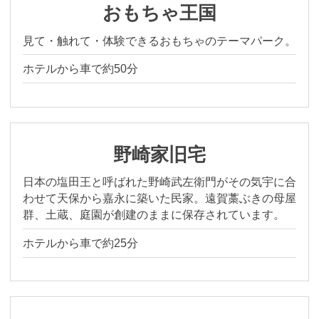
おもちゃ王国
You can see the FAQ as follows.
見て・触れて・体験できるおもちゃのテーマパーク。
FAQs
ホテルから車で約50分
Close
野崎家旧宅
日本の塩田王と呼ばれた野崎武左衛門がその気宇に合
わせて天保から嘉永に築いた民家。遠賀藁ぶきの母屋
群、土蔵、庭園が創建のままに保存されています。
ホテルから車で約25分