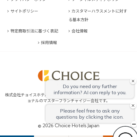
コンフォートイン豊川インター
コンフォートホテルERA神戸三宮
コンフォートホテル熊本新市街
コンフォートホテル横浜関内
コンフォートホテル豊橋
サイトポリシー
カスタマーハラスメントに対す
コンフォートホテル姫路
コンフォートイン熊本御幸笛田
る基本方針
コンフォートホテル中部国際空港
コンフォートイン姫路夢前橋
コンフォートホテル宮崎
特定商取引法に基づく表記
会社情報
コンフォートホテル四日市
コンフォートホテル奈良
コンフォートイン鹿児島谷山
コンフォートホテル鈴鹿
採用情報
コンフォートホテル和歌山
コンフォートホテルERA伊勢
コンフォートホテル紀伊田辺
株式会社チョイスホテルズジャパンは、チョイスホテルズインターナシ
ョナルのマスターフランチャイジー会社です。
© 2026 Choice Hotels Japan