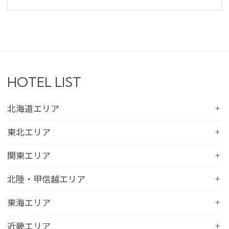
HOTEL LIST
北海道エリア
コンフォートホテル札幌すすきの
東北エリア
コンフォートホテルERA札幌北口
コンフォートホテル八戸
関東エリア
コンフォートホテル函館
コンフォートホテル北上
コンフォートホテル水戸
北陸・甲信越エリア
コンフォートホテル釧路
コンフォートイン一関インター
コンフォートインひたちなか
コンフォートホテル帯広
コンフォートホテル新潟駅前
東海エリア
コンフォートホテル仙台東口
コンフォートイン鹿島
コンフォートホテル北見
コンフォートイン新潟中央インター
コンフォートホテル仙台西口
コンフォートホテル浜松
近畿エリア