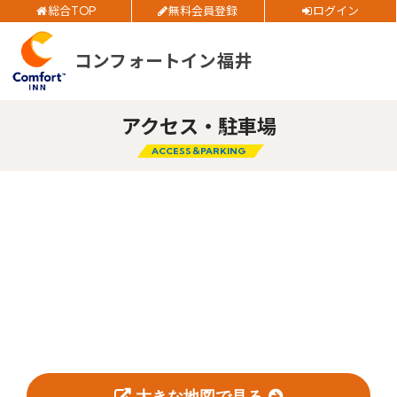
お得
全プラン
価格！
総合TOP
無料会員登録
ログイン
ご予約確認・変更・キャンセルフォーム
コンフォートイン福井
チェックイン日
公式Webサイトからのご予約
アクセス・駐車場
チェックアウト日
ACCESS＆PARKING
部屋数
閉じる
大人人数
1室あたり
空室検索
会員特典のご案内
大きな地図で見る