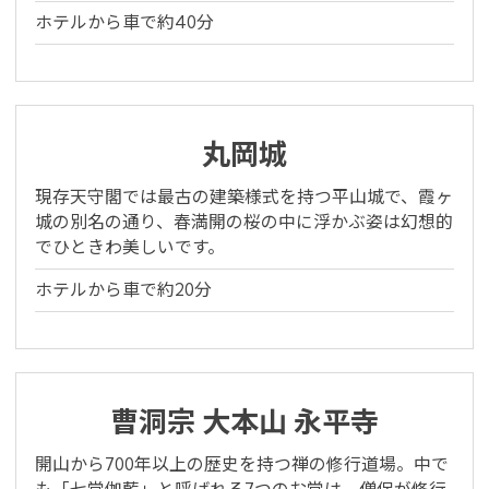
ホテルから車で約40分
丸岡城
現存天守閣では最古の建築様式を持つ平山城で、霞ヶ
城の別名の通り、春満開の桜の中に浮かぶ姿は幻想的
でひときわ美しいです。
ホテルから車で約20分
※You will be redirected to Choice Hotel International official websi
clicking each hotel name.
Rates and the membership program differ from Japanese website.
曹洞宗 大本山 永平寺
Global Site
開山から700年以上の歴史を持つ禅の修行道場。中で
も「七堂伽藍」と呼ばれる7つのお堂は、僧侶が修行