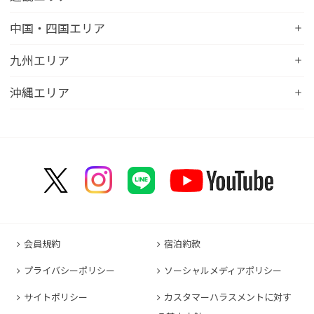
コンフォートイン土浦阿見
コンフォートホテル苫小牧
コンフォートイン新潟亀田
コンフォートホテル秋田
コンフォートホテル岐阜
コンフォートイン宇都宮鹿沼
コンフォートホテル彦根
中国・四国エリア
コンフォートホテル千歳
コンフォートホテル燕三条
コンフォートホテル山形
コンフォートイン大垣
コンフォートイン佐野藤岡インター
コンフォートイン近江八幡
コンフォートホテル富山駅前
コンフォートイン倉敷水島
九州エリア
コンフォートホテル天童
hotel around TAKAYAMA, an Ascend Collection
コンフォートホテル前橋
コンフォートイン八日市
コンフォートイン福井
Hotel
コンフォートホテル広島大手町
コンフォートイン福島西インター
コンフォートホテル小倉
沖縄エリア
コンフォートイン千葉浜野R16
コンフォートイン京都四条烏丸
コンフォートイン甲府昭和インター
コンフォートホテル名古屋新幹線口
コンフォートホテル呉
コンフォートホテル郡山
コンフォートホテル黒崎
コンフォートホテル成田
コンフォートホテルERA京都堀川五条
コンフォートホテル那覇県庁前
コンフォートイン甲府石和
コンフォートホテルERA名古屋名駅南
コンフォートホテル新山口
コンフォートホテル博多
コンフォートスイーツ東京ベイ
コンフォートホテルERA京都東寺
コンフォートイン那覇泊港
コンフォートイン諏訪インター
コンフォートホテル名古屋伏見
コンフォートホテル高松
コンフォートイン福岡天神
コンフォートホテル東京神田
コンフォートホテル新大阪
コンフォートホテルERA石垣島
コンフォートイン塩尻北インター
コンフォートイン名古屋栄駅前
コンフォートイン善通寺インター
コンフォートイン宗像
コンフォートホテルERA東京東神田
HOTEL GEOMETIQ Osaka Umeda,an Ascend
コンフォートイン軽井沢
コンフォートホテル名古屋金山
コンフォートホテル松山
Collection Hotel
コンフォートホテル佐賀
コンフォートホテル東京東日本橋
コンフォートホテル刈谷
コンフォートホテル高知
コンフォートホテル大阪心斎橋
コンフォートイン鳥栖
コンフォートイン東京六本木
会員規約
宿泊約款
コンフォートホテル豊川
コンフォートホテル堺
コンフォートイン長崎空港
コンフォートホテル東京清澄白河
プライバシーポリシー
ソーシャルメディアポリシー
コンフォートイン豊川インター
コンフォートホテルERA神戸三宮
コンフォートホテル熊本新市街
コンフォートホテル横浜関内
コンフォートホテル豊橋
サイトポリシー
カスタマーハラスメントに対す
コンフォートホテル姫路
コンフォートイン熊本御幸笛田