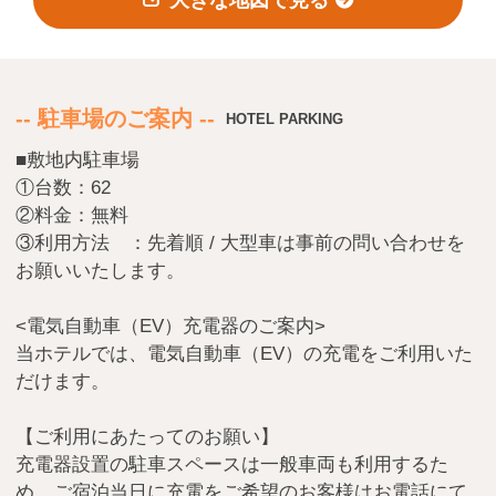
会員登録
ログイン
予約確認・変更・キャンセル
-- 駐車場のご案内 --
HOTEL PARKING
特別優待会員様
交通＋宿泊プラン
■敷地内駐車場
①台数：62
②料金：無料
③利用方法 ：先着順 / 大型車は事前の問い合わせを
お願いいたします。
<電気自動車（EV）充電器のご案内>
当ホテルでは、電気自動車（EV）の充電をご利用いた
だけます。
【ご利用にあたってのお願い】
充電器設置の駐車スペースは一般車両も利用するた
め、ご宿泊当日に充電をご希望のお客様はお電話にて