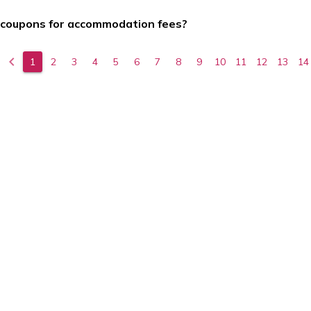
館内サービスアイコンの説明
駐車場無料
ライブラリー
カフェ
地域由来の
スイ