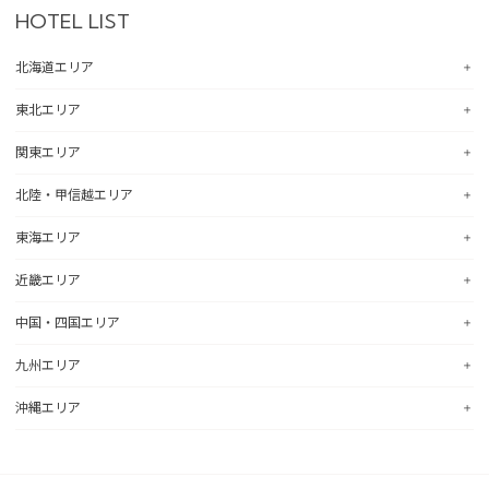
HOTEL LIST
北海道エリア
東北エリア
コンフォートホテル札幌すすきの
コンフォートホテルERA札幌北口
関東エリア
コンフォートホテル八戸
コンフォートホテル函館
コンフォートホテル北上
北陸・甲信越エリア
コンフォートホテル釧路
コンフォートホテル水戸
コンフォートイン一関インター
コンフォートホテル帯広
コンフォートインひたちなか
東海エリア
コンフォートホテル仙台東口
コンフォートホテル新潟駅前
コンフォートホテル北見
コンフォートイン鹿島
コンフォートホテル仙台西口
コンフォートイン新潟中央インター
近畿エリア
コンフォートホテル苫小牧
コンフォートイン土浦阿見
コンフォートホテル浜松
コンフォートホテル秋田
コンフォートイン新潟亀田
コンフォートホテル千歳
コンフォートイン宇都宮鹿沼
コンフォートホテル岐阜
中国・四国エリア
コンフォートホテル山形
コンフォートホテル燕三条
コンフォートホテル彦根
コンフォートイン佐野藤岡インター
コンフォートイン大垣
コンフォートホテル天童
コンフォートホテル富山駅前
コンフォートイン近江八幡
九州エリア
コンフォートホテル前橋
hotel around TAKAYAMA, an Ascend Collection Hotel
コンフォートイン倉敷水島
コンフォートイン福島西インター
コンフォートイン福井
コンフォートイン八日市
コンフォートイン千葉浜野R16
コンフォートホテル名古屋新幹線口
コンフォートホテル広島大手町
沖縄エリア
コンフォートホテル郡山
コンフォートイン甲府昭和インター
コンフォートイン京都四条烏丸
コンフォートホテル小倉
コンフォートホテル成田
コンフォートホテルERA名古屋名駅南
コンフォートホテル呉
コンフォートイン甲府石和
コンフォートホテルERA京都堀川五条
コンフォートホテル黒崎
コンフォートスイーツ東京ベイ
コンフォートホテル名古屋伏見
コンフォートホテル新山口
コンフォートホテル那覇県庁前
コンフォートイン諏訪インター
コンフォートホテルERA京都東寺
コンフォートホテル博多
コンフォートホテル東京神田
コンフォートイン名古屋栄駅前
コンフォートホテル高松
コンフォートイン那覇泊港