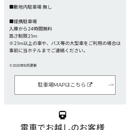
■敷地内駐車場 無し
■提携駐車場
入庫から24時間無料
高さ制限2.1m
※2.1m以上の車や、バス等の大型車をご利用の場合は
※You will be redirected to Choice Hotel International official websi
事前に当ホテルまでご連絡ください。
clicking each hotel name.
Rates and the membership program differ from Japanese website.
※2020年10月更新
Global Site
駐車場MAPはこちら
You can see the FAQ as follows.
FAQs
Close
電車でお越しのお客様