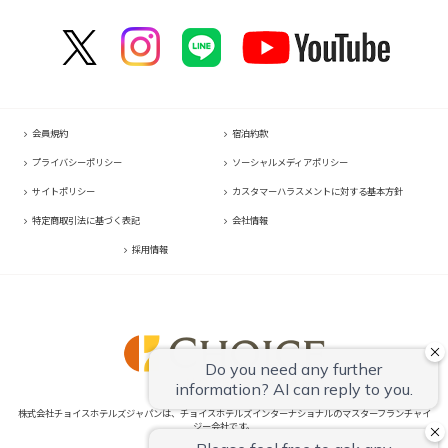
コンフォートイン塩尻北インター
コンフォートホテル新大阪
コンフォートイン福岡天神
コンフォートホテルERA東京東神田
コンフォートホテル名古屋金山
コンフォートイン善通寺インター
コンフォートホテルERA石垣島
コンフォートイン軽井沢
HOTEL GEOMETIQ Osaka Umeda,an Ascend Collection Hotel
コンフォートイン宗像
コンフォートホテル東京東日本橋
コンフォートホテル刈谷
コンフォートホテル松山
コンフォートホテル大阪心斎橋
コンフォートホテル佐賀
コンフォートイン東京六本木
コンフォートホテル豊川
コンフォートホテル高知
コンフォートホテル堺
コンフォートイン鳥栖
コンフォートホテル東京清澄白河
コンフォートイン豊川インター
コンフォートホテルERA神戸三宮
コンフォートイン長崎空港
コンフォートホテル横浜関内
コンフォートホテル豊橋
コンフォートホテル姫路
コンフォートホテル熊本新市街
会員規約
宿泊約款
コンフォートホテル中部国際空港
コンフォートイン姫路夢前橋
コンフォートイン熊本御幸笛田
プライバシーポリシー
ソーシャルメディアポリシー
コンフォートホテル四日市
コンフォートホテル奈良
コンフォートホテル宮崎
サイトポリシー
カスタマーハラスメントに対する基本方針
コンフォートホテル鈴鹿
コンフォートホテル和歌山
コンフォートイン鹿児島谷山
特定商取引法に基づく表記
会社情報
コンフォートホテルERA伊勢
コンフォートホテル紀伊田辺
採用情報
株式会社チョイスホテルズジャパンは、チョイスホテルズインターナショナルのマスターフランチャイ
ジー会社です。