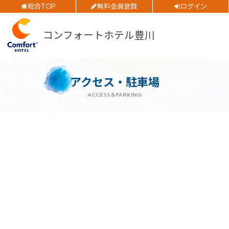
総合TOP
無料会員登録
ログイン
公式サイトベストレート
お得
ご予約確認・変更・キャンセルフォーム
全プラン
価格！
コンフォートホテル豊川
公式Webサイトからのご予約
チェックイン日
アクセス・駐車場
ACCESS＆PARKING
チェックアウト日
閉じる
部屋数
大人人数
1室あたり
空室検索