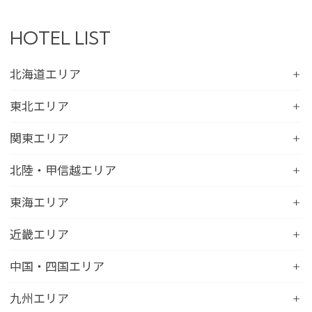
HOTEL LIST
北海道エリア
コンフォートホテル札幌すすきの
東北エリア
コンフォートホテルERA札幌北口
コンフォートホテル八戸
関東エリア
コンフォートホテル函館
コンフォートホテル北上
コンフォートホテル水戸
北陸・甲信越エリア
コンフォートホテル釧路
コンフォートイン一関インター
コンフォートインひたちなか
コンフォートホテル帯広
コンフォートホテル新潟駅前
東海エリア
コンフォートホテル仙台東口
コンフォートイン鹿島
コンフォートホテル北見
コンフォートイン新潟中央インター
コンフォートホテル仙台西口
コンフォートホテル浜松
近畿エリア
コンフォートイン土浦阿見
コンフォートホテル苫小牧
コンフォートイン新潟亀田
コンフォートホテル秋田
コンフォートホテル岐阜
コンフォートイン宇都宮鹿沼
コンフォートホテル彦根
中国・四国エリア
コンフォートホテル千歳
コンフォートホテル燕三条
コンフォートホテル山形
コンフォートイン大垣
コンフォートイン佐野藤岡インター
コンフォートイン近江八幡
コンフォートホテル富山駅前
コンフォートイン倉敷水島
九州エリア
コンフォートホテル天童
hotel around TAKAYAMA, an Ascend Collection
コンフォートホテル前橋