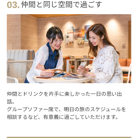
03.
仲間と同じ空間で過ごす
※You will be redirected to Choice Hotel International official websi
clicking each hotel name.
仲間とドリンクを片手に楽しかった一日の思い出
Rates and the membership program differ from Japanese website.
話。
Global Site
グループソファー席で、明日の旅のスケジュールを
相談するなど、
有意義に過ごしていただけます。
You can see the FAQ as follows.
FAQs