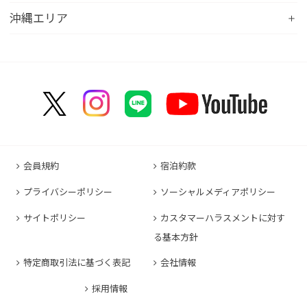
コンフォートイン八日市
コンフォートイン福井
Hotel
コンフォートホテル広島大手町
コンフォートイン福島西インター
コンフォートホテル小倉
沖縄エリア
コンフォートイン千葉浜野R16
コンフォートイン京都四条烏丸
コンフォートイン甲府昭和インター
コンフォートホテル名古屋新幹線口
コンフォートホテル呉
コンフォートホテル郡山
コンフォートホテル黒崎
コンフォートホテル成田
コンフォートホテルERA京都堀川五条
コンフォートホテル那覇県庁前
コンフォートイン甲府石和
コンフォートホテルERA名古屋名駅南
コンフォートホテル新山口
コンフォートホテル博多
コンフォートスイーツ東京ベイ
コンフォートホテルERA京都東寺
コンフォートイン那覇泊港
コンフォートイン諏訪インター
コンフォートホテル名古屋伏見
コンフォートホテル高松
コンフォートイン福岡天神
コンフォートホテル東京神田
コンフォートホテル新大阪
コンフォートホテルERA石垣島
コンフォートイン塩尻北インター
コンフォートイン名古屋栄駅前
コンフォートイン善通寺インター
コンフォートイン宗像
コンフォートホテルERA東京東神田
HOTEL GEOMETIQ Osaka Umeda,an Ascend
コンフォートイン軽井沢
コンフォートホテル名古屋金山
コンフォートホテル松山
Collection Hotel
コンフォートホテル佐賀
コンフォートホテル東京東日本橋
コンフォートホテル刈谷
コンフォートホテル高知
コンフォートホテル大阪心斎橋
コンフォートイン鳥栖
コンフォートイン東京六本木
会員規約
宿泊約款
コンフォートホテル豊川
コンフォートホテル堺
コンフォートイン長崎空港
コンフォートホテル東京清澄白河
プライバシーポリシー
ソーシャルメディアポリシー
コンフォートイン豊川インター
コンフォートホテルERA神戸三宮
コンフォートホテル熊本新市街
コンフォートホテル横浜関内
コンフォートホテル豊橋
サイトポリシー
カスタマーハラスメントに対す
コンフォートホテル姫路
コンフォートイン熊本御幸笛田
る基本方針
コンフォートホテル中部国際空港
コンフォートイン姫路夢前橋
コンフォートホテル宮崎
特定商取引法に基づく表記
会社情報
コンフォートホテル四日市
コンフォートホテル奈良
コンフォートイン鹿児島谷山
コンフォートホテル鈴鹿
採用情報
コンフォートホテル和歌山