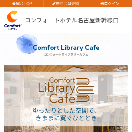
総合TOP
無料会員登録
ログイン
チェックイン日
ご予約確認・変更・キャンセルフォーム
コンフォートホテル名古屋新幹線口
公式Webサイトからのご予約
チェックアウト日
部屋数
Comfort Library Cafe
大人人数
コンフォートライブラリーカフェ
1室あたり
閉じる
空室検索
会員特典のご案内
ゆったりとした空間で、
きままに寛ぐひととき
会員登録
ログイン