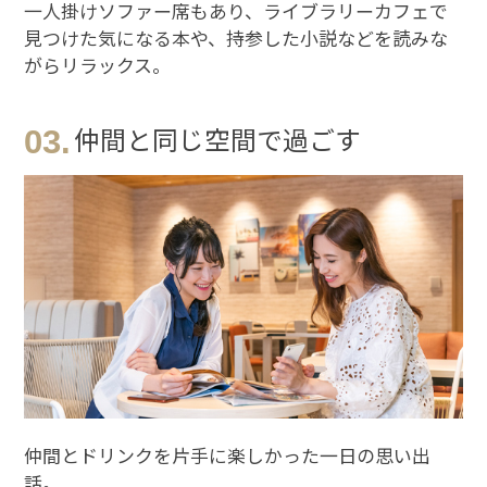
一人掛けソファー席もあり、ライブラリーカフェで
見つけた気になる本や、持参した小説などを読みな
がらリラックス。
03.
仲間と同じ空間で過ごす
※You will be redirected to Choice Hotel International official websi
clicking each hotel name.
Rates and the membership program differ from Japanese website.
仲間とドリンクを片手に楽しかった一日の思い出
話。