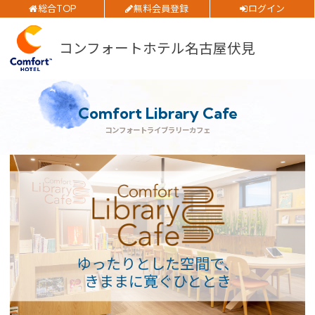
総合TOP
無料会員登録
ログイン
チェックイン日
ご予約確認・変更・キャンセルフォーム
コンフォートホテル名古屋伏見
チェックアウト日
公式Webサイトからのご予約
部屋数
Comfort Library Cafe
大人人数
コンフォートライブラリーカフェ
1室あたり
閉じる
空室検索
会員特典のご案内
ゆったりとした空間で、
きままに寛ぐひととき
会員登録
ログイン