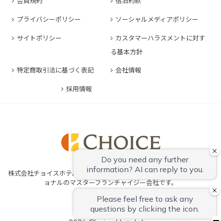
会員規約
宿泊約款
コンフォートホテル豊川
コンフォートホテル堺
コンフォートイン長崎空港
コンフォートホテル東京清澄白河
プライバシーポリシー
ソーシャルメディアポリシー
コンフォートイン豊川インター
コンフォートホテルERA神戸三宮
コンフォートホテル熊本新市街
コンフォートホテル横浜関内
コンフォートホテル豊橋
サイトポリシー
カスタマーハラスメントに対す
コンフォートホテル姫路
コンフォートイン熊本御幸笛田
る基本方針
コンフォートホテル中部国際空港
コンフォートイン姫路夢前橋
コンフォートホテル宮崎
特定商取引法に基づく表記
会社情報
コンフォートホテル四日市
コンフォートホテル奈良
コンフォートイン鹿児島谷山
コンフォートホテル鈴鹿
採用情報
コンフォートホテル和歌山
コンフォートホテルERA伊勢
コンフォートホテル紀伊田辺
株式会社チョイスホテルズジャパンは、チョイスホテルズインターナシ
ョナルのマスターフランチャイジー会社です。