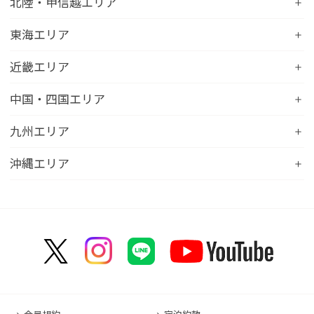
コンフォートホテル水戸
北陸・甲信越エリア
コンフォートホテル釧路
コンフォートイン一関インター
コンフォートインひたちなか
コンフォートホテル帯広
コンフォートホテル新潟駅前
東海エリア
コンフォートホテル仙台東口
コンフォートイン鹿島
コンフォートホテル北見
コンフォートイン新潟中央インター
コンフォートホテル仙台西口
コンフォートホテル浜松
近畿エリア
コンフォートイン土浦阿見
コンフォートホテル苫小牧
コンフォートイン新潟亀田
コンフォートホテル秋田
コンフォートホテル岐阜
コンフォートイン宇都宮鹿沼
コンフォートホテル彦根
中国・四国エリア
コンフォートホテル千歳
コンフォートホテル燕三条
コンフォートホテル山形
コンフォートイン大垣
コンフォートイン佐野藤岡インター
コンフォートイン近江八幡
コンフォートホテル富山駅前
コンフォートイン倉敷水島
九州エリア
コンフォートホテル天童
hotel around TAKAYAMA, an Ascend Collection
コンフォートホテル前橋
コンフォートイン八日市
コンフォートイン福井
Hotel
コンフォートホテル広島大手町
コンフォートイン福島西インター
コンフォートホテル小倉
沖縄エリア
コンフォートイン千葉浜野R16
コンフォートイン京都四条烏丸
コンフォートイン甲府昭和インター
コンフォートホテル名古屋新幹線口
コンフォートホテル呉
コンフォートホテル郡山
コンフォートホテル黒崎
コンフォートホテル成田
コンフォートホテルERA京都堀川五条
コンフォートホテル那覇県庁前
コンフォートイン甲府石和
コンフォートホテルERA名古屋名駅南
コンフォートホテル新山口
コンフォートホテル博多
コンフォートスイーツ東京ベイ
コンフォートホテルERA京都東寺
コンフォートイン那覇泊港
コンフォートイン諏訪インター
コンフォートホテル名古屋伏見
コンフォートホテル高松
コンフォートイン福岡天神
コンフォートホテル東京神田
コンフォートホテル新大阪
コンフォートホテルERA石垣島
コンフォートイン塩尻北インター
コンフォートイン名古屋栄駅前
コンフォートイン善通寺インター
コンフォートイン宗像
コンフォートホテルERA東京東神田
HOTEL GEOMETIQ Osaka Umeda,an Ascend
コンフォートイン軽井沢
コンフォートホテル名古屋金山
コンフォートホテル松山
Collection Hotel
コンフォートホテル佐賀
コンフォートホテル東京東日本橋
コンフォートホテル刈谷
コンフォートホテル高知
コンフォートホテル大阪心斎橋
コンフォートイン鳥栖
コンフォートイン東京六本木