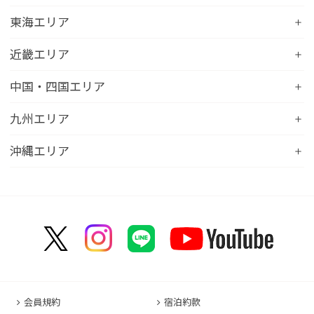
コンフォートイン一関インター
コンフォートインひたちなか
コンフォートホテル帯広
コンフォートホテル新潟駅前
東海エリア
コンフォートホテル仙台東口
コンフォートイン鹿島
コンフォートホテル北見
コンフォートイン新潟中央インター
コンフォートホテル仙台西口
コンフォートホテル浜松
近畿エリア
コンフォートイン土浦阿見
コンフォートホテル苫小牧
コンフォートイン新潟亀田
コンフォートホテル秋田
コンフォートホテル岐阜
コンフォートイン宇都宮鹿沼
コンフォートホテル彦根
中国・四国エリア
コンフォートホテル千歳
コンフォートホテル燕三条
コンフォートホテル山形
コンフォートイン大垣
コンフォートイン佐野藤岡インター
コンフォートイン近江八幡
コンフォートホテル富山駅前
コンフォートイン倉敷水島
九州エリア
コンフォートホテル天童
hotel around TAKAYAMA, an Ascend Collection
コンフォートホテル前橋
コンフォートイン八日市
コンフォートイン福井
Hotel
コンフォートホテル広島大手町
コンフォートイン福島西インター
コンフォートホテル小倉
沖縄エリア
コンフォートイン千葉浜野R16
コンフォートイン京都四条烏丸
コンフォートイン甲府昭和インター
コンフォートホテル名古屋新幹線口
コンフォートホテル呉
コンフォートホテル郡山
コンフォートホテル黒崎
コンフォートホテル成田
コンフォートホテルERA京都堀川五条
コンフォートホテル那覇県庁前
コンフォートイン甲府石和
コンフォートホテルERA名古屋名駅南
コンフォートホテル新山口
コンフォートホテル博多
コンフォートスイーツ東京ベイ
コンフォートホテルERA京都東寺
コンフォートイン那覇泊港
コンフォートイン諏訪インター
コンフォートホテル名古屋伏見
コンフォートホテル高松
コンフォートイン福岡天神
コンフォートホテル東京神田
コンフォートホテル新大阪
コンフォートホテルERA石垣島
コンフォートイン塩尻北インター
コンフォートイン名古屋栄駅前
コンフォートイン善通寺インター
コンフォートイン宗像
コンフォートホテルERA東京東神田
HOTEL GEOMETIQ Osaka Umeda,an Ascend
コンフォートイン軽井沢
コンフォートホテル名古屋金山
コンフォートホテル松山
Collection Hotel
コンフォートホテル佐賀
コンフォートホテル東京東日本橋
コンフォートホテル刈谷
コンフォートホテル高知
コンフォートホテル大阪心斎橋
コンフォートイン鳥栖
コンフォートイン東京六本木
会員規約
宿泊約款
コンフォートホテル豊川