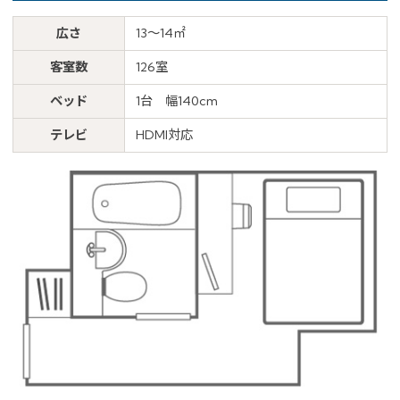
広さ
13～14㎡
客室数
126室
ベッド
1台 幅140cm
テレビ
HDMI対応