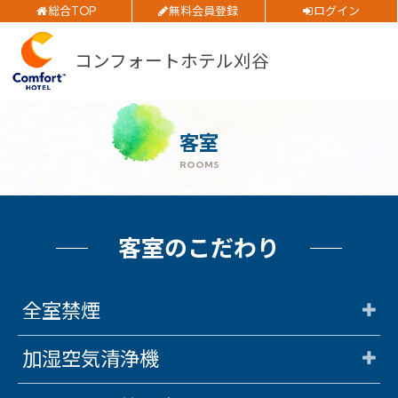
お得
全プラン
価格！
総合TOP
無料会員登録
ログイン
ご予約確認・変更・キャンセルフォーム
コンフォートホテル刈谷
チェックイン日
公式Webサイトからのご予約
チェックアウト日
客室
ROOMS
部屋数
閉じる
大人人数
1室あたり
客室のこだわり
空室検索
全室禁煙
加湿空気清浄機
会員特典のご案内