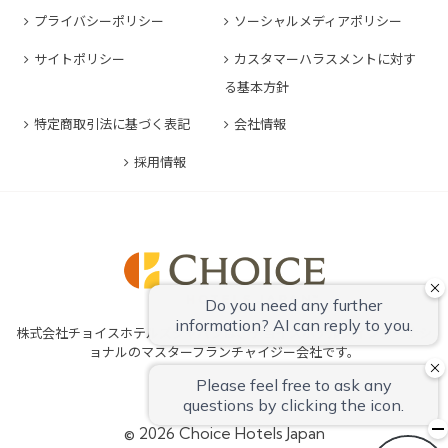
コンフォートホテル堺
コンフォートイン長崎空港
コンフォートホテル東京清澄白河
プライバシーポリシー
ソーシャルメディアポリシー
コンフォートイン豊川インター
コンフォートホテルERA神戸三宮
コンフォートホテル熊本新市街
コンフォートホテル横浜関内
コンフォートホテル豊橋
サイトポリシー
カスタマーハラスメントに対す
コンフォートホテル姫路
コンフォートイン熊本御幸笛田
る基本方針
コンフォートホテル中部国際空港
コンフォートイン姫路夢前橋
コンフォートホテル宮崎
特定商取引法に基づく表記
会社情報
コンフォートホテル四日市
コンフォートホテル奈良
コンフォートイン鹿児島谷山
コンフォートホテル鈴鹿
採用情報
コンフォートホテル和歌山
コンフォートホテルERA伊勢
コンフォートホテル紀伊田辺
株式会社チョイスホテルズジャパンは、チョイスホテルズインターナシ
ョナルのマスターフランチャイジー会社です。
© 2026 Choice Hotels Japan