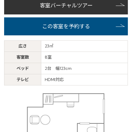
客室バーチャルツアー
この客室を予約する
広さ
23㎡
客室数
8室
ベッド
2台 幅123cm
テレビ
HDMI対応
※You will be redirected to Choice Hotel International official websi
clicking each hotel name.
Rates and the membership program differ from Japanese website.
Global Site