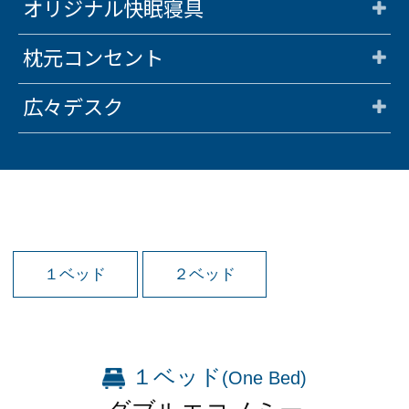
オリジナル快眠寝具
会員登録
ログイン
枕元コンセント
予約確認・変更・キャンセル
特別優待会員様
交通＋宿泊プラン
広々デスク
１ベッド
２ベッド
１ベッド
(One Bed)