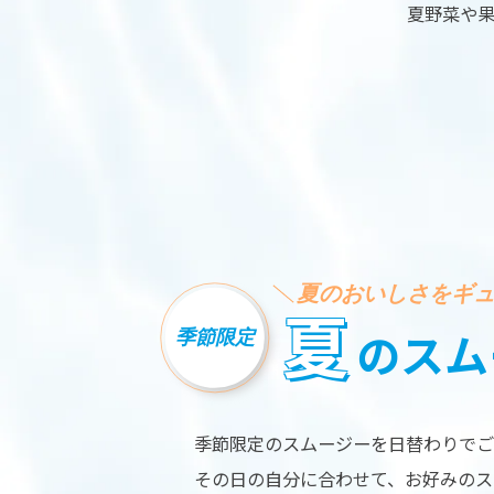
夏野菜や
夏のおいしさをギ
夏
季節限定
のスム
※Yo
ea
Ra
季節限定のスムージーを日替わりでご
その日の自分に合わせて、お好みのス