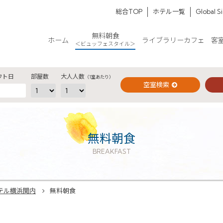
総合TOP
ホテル一覧
Global S
】
ご予約確認・変更・キャンセルフォーム
無料朝食
ホーム
ライブラリーカフェ
客
＜ビュッフェスタイル＞
公式Webサイトからのご予約
ウト日
部屋数
大人人数
（1室あたり）
空室検索
閉じる
無料朝食
BREAKFAST
テル横浜関内
無料朝食