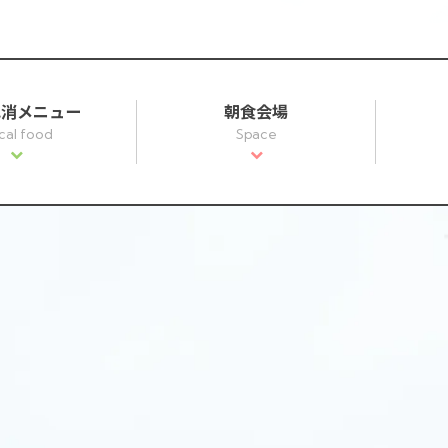
地消メニュー
朝食会場
cal food
Space