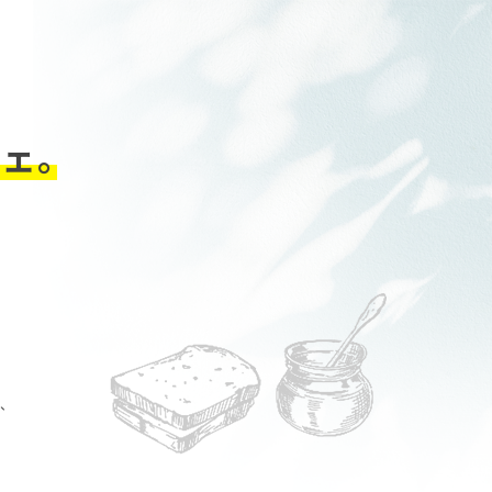
ェ。
で、