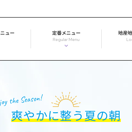
メニュー
定番メニュー
地産
y
Regular Menu
Lo
joy the Season!
爽やかに整う夏の朝