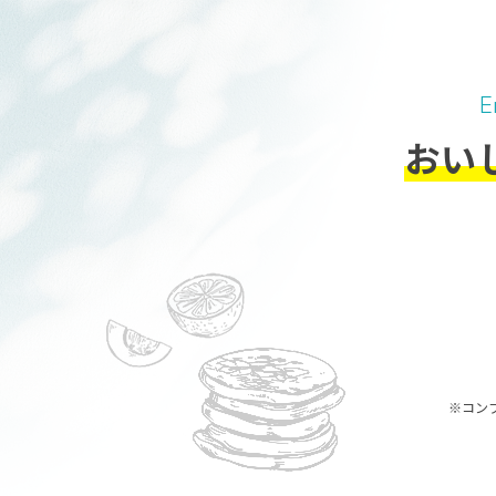
E
おい
※コン