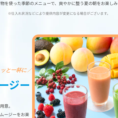
果物を使った季節のメニューで、
爽やかに整う夏の朝をお楽しみ
※仕入れ状況などにより提供内容が
変更になる場合がございます。
ご予約・空室検索
公式サイトベストレート
ュッと一杯に
お得
全プラン
価格！
ージー
u will be redirected to Choice Hotel International official website by clicki
ch hotel name.
チェックイン日
tes and the membership program differ from Japanese website.
用意。
Global Site
チェックアウト日
ムージーをお楽