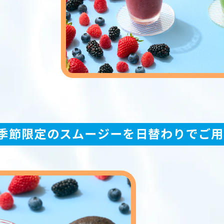
u can see the FAQ as follows.
部屋数
FAQs
大人人
（1室あた
数
り）
Close
空室検索
プラン一覧
予約確認・変更・キャンセル
季節限定のスムージーを日替わりでご