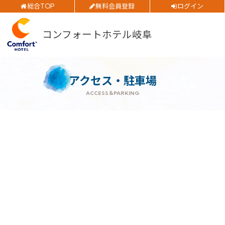
総合TOP
無料会員登録
ログイン
公式サイトベストレート
お得
ご予約確認・変更・キャンセルフォーム
全プラン
価格！
コンフォートホテル岐阜
公式Webサイトからのご予約
チェックイン日
アクセス・駐車場
ACCESS＆PARKING
チェックアウト日
閉じる
部屋数
大人人数
1室あたり
空室検索