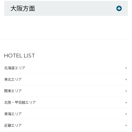
大阪方面
HOTEL LIST
北海道エリア
東北エリア
コンフォートホテル札幌すすきの
コンフォートホテルERA札幌北口
関東エリア
コンフォートホテル八戸
コンフォートホテル函館
コンフォートホテル北上
北陸・甲信越エリア
コンフォートホテル釧路
コンフォートホテル水戸
コンフォートイン一関インター
コンフォートホテル帯広
コンフォートインひたちなか
東海エリア
コンフォートホテル仙台東口
コンフォートホテル新潟駅前
コンフォートホテル北見
コンフォートイン鹿島
コンフォートホテル仙台西口
コンフォートイン新潟中央インター
近畿エリア
コンフォートホテル苫小牧
コンフォートイン土浦阿見
コンフォートホテル浜松
コンフォートホテル秋田
コンフォートイン新潟亀田