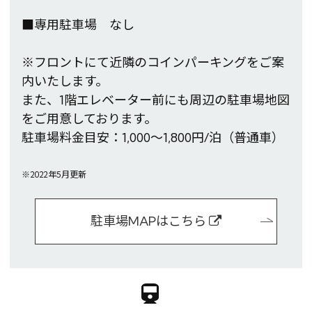
■専用駐車場 なし
※フロントにて近隣のコインパーキングをご案
内いたします。
また、1階エレベーター前にも周辺の駐車場地図
をご用意しております。
駐車場料金目安：1,000～1,800円/泊（普通車）
※You will be redirected to Choice Hotel International official websi
※2022年5月更新
clicking each hotel name.
Rates and the membership program differ from Japanese website.
駐車場MAPはこちら
Global Site
You can see the FAQ as follows.
FAQs