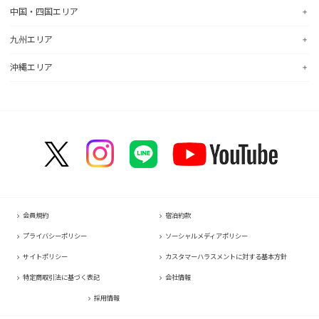
コンフォートホテル千歳
コンフォートイン宇都宮鹿沼
コンフォートホテル岐阜
中国・四国エリア
コンフォートホテル山形
コンフォートホテル燕三条
コンフォートホテル彦根
コンフォートイン佐野藤岡インター
コンフォートイン大垣
コンフォートホテル天童
コンフォートホテル富山駅前
コンフォートイン近江八幡
九州エリア
コンフォートホテル前橋
hotel around TAKAYAMA, an Ascend Collection Hotel
コンフォートイン倉敷水島
コンフォートイン福島西インター
コンフォートイン福井
コンフォートイン八日市
コンフォートイン千葉浜野R16
コンフォートホテル名古屋新幹線口
コンフォートホテル広島大手町
沖縄エリア
コンフォートホテル郡山
コンフォートイン甲府昭和インター
コンフォートイン京都四条烏丸
コンフォートホテル小倉
コンフォートホテル成田
コンフォートホテルERA名古屋名駅南
コンフォートホテル呉
コンフォートイン甲府石和
コンフォートホテルERA京都堀川五条
コンフォートホテル黒崎
コンフォートスイーツ東京ベイ
コンフォートホテル名古屋伏見
コンフォートホテル新山口
コンフォートホテル那覇県庁前
コンフォートイン諏訪インター
コンフォートホテルERA京都東寺
コンフォートホテル博多
コンフォートホテル東京神田
コンフォートイン名古屋栄駅前
コンフォートホテル高松
コンフォートイン那覇泊港
コンフォートイン塩尻北インター
コンフォートホテル新大阪
コンフォートイン福岡天神
コンフォートホテルERA東京東神田
コンフォートホテル名古屋金山
コンフォートイン善通寺インター
コンフォートホテルERA石垣島
コンフォートイン軽井沢
HOTEL GEOMETIQ Osaka Umeda,an Ascend Collection Hotel
コンフォートイン宗像
コンフォートホテル東京東日本橋
コンフォートホテル刈谷
コンフォートホテル松山
コンフォートホテル大阪心斎橋
コンフォートホテル佐賀
コンフォートイン東京六本木
コンフォートホテル豊川
コンフォートホテル高知
コンフォートホテル堺
コンフォートイン鳥栖
コンフォートホテル東京清澄白河
コンフォートイン豊川インター
コンフォートホテルERA神戸三宮
コンフォートイン長崎空港
コンフォートホテル横浜関内
コンフォートホテル豊橋
コンフォートホテル姫路
コンフォートホテル熊本新市街
会員規約
宿泊約款
コンフォートホテル中部国際空港
コンフォートイン姫路夢前橋
コンフォートイン熊本御幸笛田
プライバシーポリシー
ソーシャルメディアポリシー
コンフォートホテル四日市
コンフォートホテル奈良
コンフォートホテル宮崎
サイトポリシー
カスタマーハラスメントに対する基本方針
コンフォートホテル鈴鹿
コンフォートホテル和歌山
コンフォートイン鹿児島谷山
特定商取引法に基づく表記
会社情報
コンフォートホテルERA伊勢
コンフォートホテル紀伊田辺
採用情報