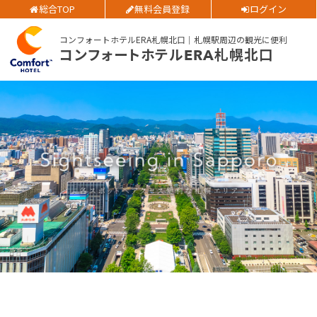
ご予約確認・変更・キャンセルフォーム
総合TOP
無料会員登録
ログイン
大人人数
1室あたり
公式Webサイトからのご予約
コンフォートホテルERA札幌北口｜札幌駅周辺の観光に便利
コンフォートホテルERA札幌北口
空室検索
会員特典のご案内
閉じる
会員登録
ログイン
予約確認・変更・キャンセル
特別優待会員様
交通＋宿泊プラン