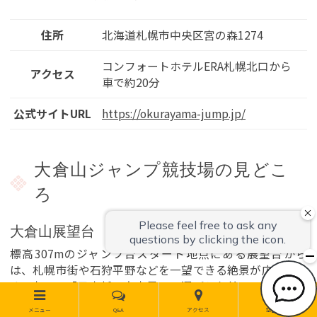
住所
北海道札幌市中央区宮の森1274
コンフォートホテルERA札幌北口から
アクセス
車で約20分
公式サイトURL
https://okurayama-jump.jp/
大倉山ジャンプ競技場の見どこ
ろ
大倉山展望台
標高307mのジャンプ台スタート地点にある展望台から
は、札幌市街や石狩平野などを一望できる絶景が広がりま
す。夜には「日本新三大夜景」に選ばれた美しい札幌の街
明かりも楽しめる、札幌屈指のビュースポットです。展望
メニュー
Q&A
アクセス
空室検索