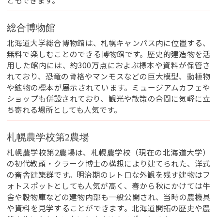
ともできます。
総合博物館
北海道大学総合博物館は、札幌キャンパス内に位置する、
無料で楽しむことのできる博物館です。歴史的建造物を活
用した館内には、約300万点におよぶ標本や資料が保管さ
れており、恐竜の骨格やマンモスなどの巨大模型、動植物
や鉱物の標本が展示されています。ミュージアムカフェや
ショップも併設されており、観光や散策の合間に気軽に立
ち寄れる場所としても人気です。
札幌農学校第2農場
札幌農学校第2農場は、札幌農学校（現在の北海道大学）
の初代教頭・クラーク博士の構想により建てられた、洋式
の畜舎建築群です。明治期のレトロな外観を残す建物はフ
ォトスポットとしても人気が高く、春から秋にかけては牛
舎や穀物庫などの建物内部も一般公開され、当時の農機具
や資料を見学することができます。北海道開拓の歴史や農