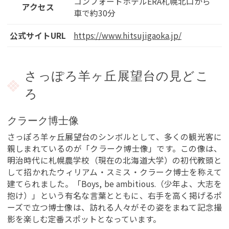
コンフォートホテルERA札幌北口から
アクセス
車で約30分
公式サイトURL
https://www.hitsujigaoka.jp/
さっぽろ羊ヶ丘展望台の見どこ
ろ
クラーク博士像
さっぽろ羊ヶ丘展望台のシンボルとして、多くの観光客に
親しまれているのが「クラーク博士像」です。この像は、
明治時代に札幌農学校（現在の北海道大学）の初代教頭と
して招かれたウィリアム・スミス・クラーク博士を称えて
建てられました。「Boys, be ambitious.（少年よ、大志を
抱け）」という有名な言葉とともに、右手を高く掲げるポ
ーズで立つ博士像は、訪れる人々がその姿をまねて記念撮
影を楽しむ定番スポットとなっています。