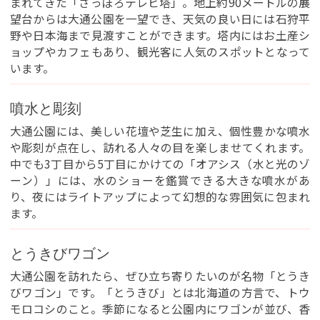
まれてきた「さっぽろテレビ塔」。地上約90メートルの展
望台からは大通公園を一望でき、天気の良い日には石狩平
野や日本海まで見渡すことができます。塔内にはお土産シ
ョップやカフェもあり、観光客に人気のスポットとなって
います。
噴水と彫刻
大通公園には、美しい花壇や芝生に加え、個性豊かな噴水
や彫刻が点在し、訪れる人々の目を楽しませてくれます。
中でも3丁目から5丁目にかけての「オアシス（水と光のゾ
ーン）」には、水のショーを鑑賞できる大きな噴水があ
り、夜にはライトアップによって幻想的な雰囲気に包まれ
ます。
※You will be redirected to Choice Hotel International official website
clicking each hotel name.
とうきびワゴン
Rates and the membership program differ from Japanese website.
大通公園を訪れたら、ぜひ立ち寄りたいのが名物「とうき
Global Site
びワゴン」です。「とうきび」とは北海道の方言で、トウ
モロコシのこと。季節になると公園内にワゴンが並び、香