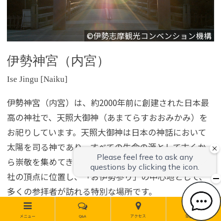
©伊勢志摩観光コンベンション機構
伊勢神宮（内宮）
Ise Jingu [Naiku]
伊勢神宮（内宮）は、約2000年前に創建された日本最
高の神社で、天照大御神（あまてらすおおみかみ）を
お祀りしています。天照大御神は日本の神話において
太陽を司る神であり、すべての生命の源として古くか
ら崇敬を集めてきました。内宮は、全国約8万社ある神
社の頂点に位置し、「お伊勢参り」の中心地として、
多くの参拝者が訪れる特別な場所です。
境内には、壮大な正宮を中心に広大な自然が広がり、
メニュー
Q&A
アクセス
空室検索
神聖な空気に満ちています。伊勢神宮参拝のクライマ