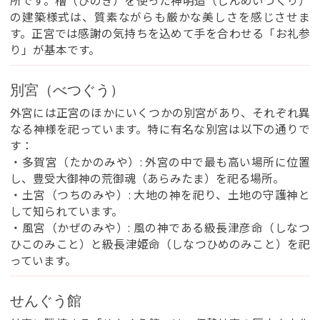
所です。檜（ひのき）を使った神明造（しんめいづくり）
の建築様式は、質素ながらも厳かな美しさを感じさせま
す。正宮では感謝の気持ちを込めて手を合わせる「お礼参
り」が基本です。
別宮（べつぐう）
外宮には正宮のほかにいくつかの別宮があり、それぞれ異
なる神様を祀っています。特に有名な別宮は以下の通りで
す：
・多賀宮（たかのみや）: 外宮の中で最も高い場所に位置
し、豊受大御神の荒御魂（あらみたま）を祀る場所。
・土宮（つちのみや）: 大地の神を祀り、土地の守護神と
して知られています。
・風宮（かぜのみや）: 風の神である級長津彦命（しなつ
ひこのみこと）と級長津姫命（しなつひめのみこと）を祀
っています。
せんぐう館