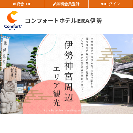
ご予約確認・変更・キャンセルフォーム
総合TOP
無料会員登録
ログイン
大人人数
1室あたり
公式Webサイトからのご予約
コンフォートホテルERA伊勢
空室検索
会員特典のご案内
閉じる
会員登録
ログイン
予約確認・変更・キャンセル
特別優待会員様
交通＋宿泊プラン