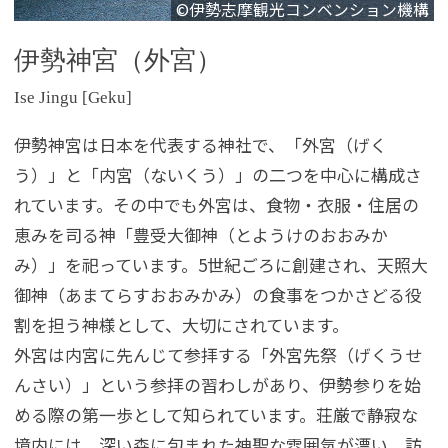
©伊勢志摩観光コンベンション機構
伊勢神宮（外宮）
Ise Jingu [Geku]
伊勢神宮は日本を代表する神社で、「外宮（げく
う）」と「内宮（ないくう）」の二つを中心に構成さ
れています。その中でも外宮は、食物・衣服・住居の
恵みを司る神「豊受大御神（とようけのおおみか
み）」を祀っています。5世紀ごろに創建され、天照大
御神（あまてらすおおみかみ）の食事をつかさどる役
割を担う神様として、大切にされています。
外宮は内宮に先んじて参拝する「外宮先祭（げくうせ
んさい）」という参拝の習わしがあり、伊勢参りを始
める際の第一歩として知られています。荘厳で静寂な
境内には、深い森に包まれた神聖な雰囲気が漂い、訪