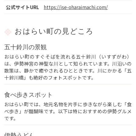
You can see the FAQ as follows.
公式サイトURL
https://ise-oharaimachi.com/
FAQs
おはらい町の見どころ
Close
五十鈴川の景観
おはらい町のすぐそばを流れる五十鈴川（いすずがわ）
は、伊勢神宮の神聖な川として知られています。川沿いの
散策は、静かで癒やされるひとときです。川にかかる「五
十鈴川橋」も絶好のフォトスポットです。
食べ歩きスポット
おはらい町では、地元名物を片手に歩きながら楽しむ「食
べ歩き」が醍醐味です。以下は特におすすめの伊勢グルメ
です。
伊勢うどん