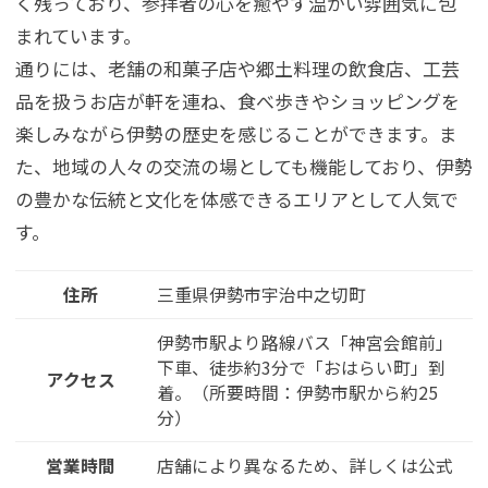
く残っており、参拝者の心を癒やす温かい雰囲気に包
まれています。
通りには、老舗の和菓子店や郷土料理の飲食店、工芸
品を扱うお店が軒を連ね、食べ歩きやショッピングを
楽しみながら伊勢の歴史を感じることができます。ま
た、地域の人々の交流の場としても機能しており、伊勢
の豊かな伝統と文化を体感できるエリアとして人気で
す。
住所
三重県伊勢市宇治中之切町
伊勢市駅より路線バス「神宮会館前」
※You will be redirected to Choice Hotel International official website
下車、徒歩約3分で「おはらい町」到
clicking each hotel name.
アクセス
着。（所要時間：伊勢市駅から約25
Rates and the membership program differ from Japanese website.
分）
Global Site
営業時間
店舗により異なるため、詳しくは公式