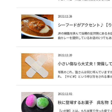
メインなので...
2022.12.26
シーフードがアクセント♪【
JRの線路を挟んで当館の反対側にあるお
自カレーを提供しているお店の1つでもあります。 【りゅう】のカレーは、潜水艦けんりゅうのカレーが
エビ、アサリ...
2022.12.20
小さい傷なら大丈夫！常備し
写真のこれ、皆さんは何と呼んでいますか？ カットバン？バンドエイド？リバテープ？ それとも一般的な絆創膏？ 
れ、【サビオ】という呼び方をされる事があります
なんです...
2022.12.02
秋に登場するお菓子 呉名物
【いが餅】とは、もち米等で作った皮で