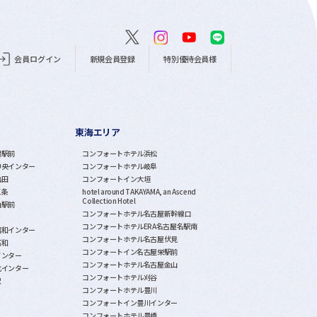
会員ログイン
新規会員登録
特別優待会員様
東海エリア
潟駅前
コンフォートホテル浜松
中央インター
コンフォートホテル岐阜
亀田
コンフォートイン大垣
三条
hotel around TAKAYAMA, an Ascend
Collection Hotel
山駅前
コンフォートホテル名古屋新幹線口
コンフォートホテルERA名古屋名駅南
昭和インター
コンフォートホテル名古屋伏見
石和
コンフォートイン名古屋栄駅前
インター
コンフォートホテル名古屋金山
北インター
コンフォートホテル刈谷
沢
コンフォートホテル豊川
コンフォートイン豊川インター
コンフォートホテル豊橋