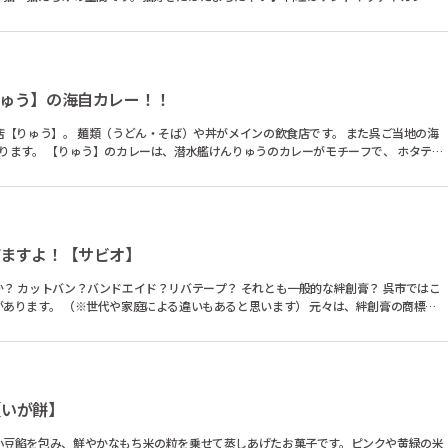
りゅう】の海自カレー！！
店【りゅう】。 麺類（うどん・そば）や丼がメインの飲食店です。 また呉ご当地の海
モチーフで、 ホタテ、
てますよ！【サビオ】
呉市ではこ
。 （※世代や家庭による違いもあると思います） 元々は、絆創膏の商標名
【いが餅】
小豆餡を包み、鮮やかなもち米の粒を乗せて蒸しあげたお菓子です。ピンクや黄緑の米