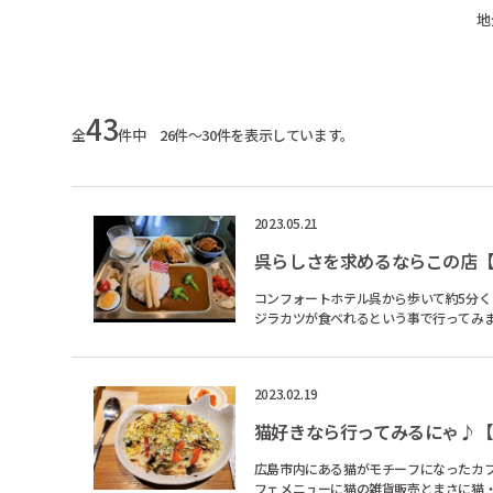
地
43
全
件中 26件～30件を表示しています。
2023.05.21
呉らしさを求めるならこの店
コンフォートホテル呉から歩いて約5分く
ジラカツが食べれるという事で行ってみました。 店内は本物の潜水艦をイメージした雰囲気で、自衛官風
が対応をしてく...
2023.02.19
猫好きなら行ってみるにゃ♪
広島市内にある猫がモチーフになったカフェ【cafeと猫雑貨 猫
フェメニューに猫の雑貨販売とまさに猫・猫・猫だらけ