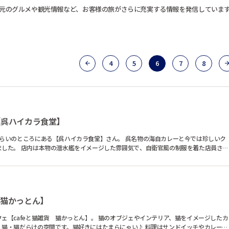
元のグルメや観光情報など、お客様の旅がさらに充実する情報を発信していま
4
5
6
7
8
【呉ハイカラ食堂】
らいのところにある【呉ハイカラ食堂】さん。 呉名物の海自カレーと今では珍しいク
の制服を着た店員さん
【猫かっとん】
かっとん】。 猫のオブジェやインテリア、猫をイメージしたカ
の空間です。猫好きにはたまらにゃい♪ 料理はサンドイッチやカレーが