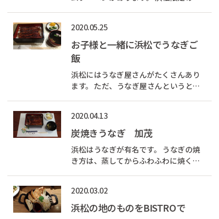
茶の味などがありお土産にとても喜ば
れること間違いなしです。 今回はそん
2020.05.25
なバームクーヘンを作っている治一郎
さんを紹介したいと思います。
お子様と一緒に浜松でうなぎご
飯
浜松にはうなぎ屋さんがたくさんあり
ます。 ただ、うなぎ屋さんというとお
子様連れだとなかなか入りづらかった
りすることが有ると思います。 今回は
2020.04.13
お子様メニューもありお子様連れでも
気兼ねなく入ることができる鰻屋さん
炭焼きうなぎ 加茂
を紹介します。
浜松はうなぎが有名です。 うなぎの焼
き方は、蒸してからふわふわに焼く関
東風と蒸さずに表面カリッと焼く関西
風があります。 浜松には関東風・関西
2020.03.02
風のお店が半々ずつぐらいあります。
今回は地元の人にも人気の関西風の人
浜松の地のものをBISTROで
気店を紹介します。