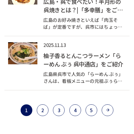
広島・呉で食べたい！半月形の
人気です。 カレーは、牛すじとひき...
呉焼きとは？|「多幸膳」をご紹
介
広島のお好み焼きといえば「肉玉そ
ば」が定番ですが、呉市にはちょっと
違うスタイルがあります。 それが「呉
焼き」。特徴は、呉名物の細うどんを
2025.11.13
使い、生地を二つ折りにした半月形の
フォルムです。 このスタイルは、かつ
柚子香るとんこつラーメン「ら
て海軍の街として栄えた呉で、造船職
ーめん ぶぅ 呉中通店」をご紹介
人が...
広島県呉市で人気の「らーめん ぶぅ」
さんは、看板メニューの元祖ぶぅらー
めんが自慢。 濃厚な豚骨スープに柚子
の皮を加えた爽やかな香りが特徴で、
後味はさっぱり。豚骨好きにはたまら
ない一杯です。 メニューは塩とんこ
1
2
3
4
5
つ・豚濁しょうゆ・3Dラーメン（豚...