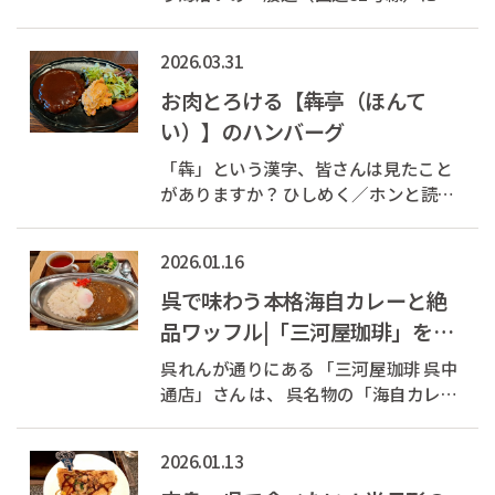
る「ラーメンショップ」さんです。 真
っ赤な看板に書かれた「うまい？まず
2026.03.31
い？」の言葉が目を引きますが、結論
から言うと“うまい”です。 お店のおす
お肉とろける【犇亭（ほんて
すめは「ネギラーメン」...
い）】のハンバーグ
「犇」という漢字、皆さんは見たこと
がありますか？ ひしめく／ホンと読む
ようです。 40年にわたり“ご褒美レスト
ラン”として愛されてきた【鉄板焼 犇亭
2026.01.16
（ほんてい）】。 ミシュランガイド広
島にも掲載された名店ですが、2025年3
呉で味わう本格海自カレーと絶
月に一時は閉店と...
品ワッフル|「三河屋珈琲」をご
紹介
呉れんが通りにある 「三河屋珈琲 呉中
通店」さん は、 呉名物の「海自カレ
ー」を味わえる人気店として知られて
います。 ここでは、掃海母艦「ぶん
2026.01.13
ご」のレシピを再現した本格カレーを
提供しており、 地元客にも観光客にも