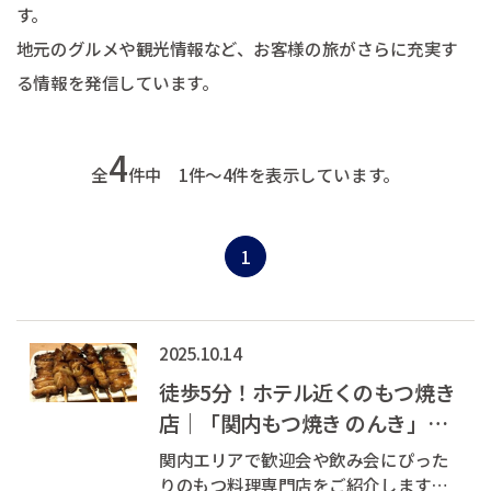
す。
地元のグルメや観光情報など、お客様の旅がさらに充実す
る情報を発信しています。
4
全
件中 1件～4件を表示しています。
1
2025.10.14
徒歩5分！ホテル近くのもつ焼き
店｜「関内もつ焼き のんき」を
ご紹介
関内エリアで歓迎会や飲み会にぴった
りのもつ料理専門店をご紹介します！