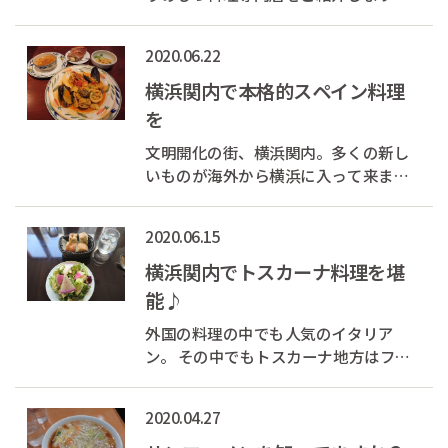
お店の名前は「関内もつ焼き のん
き」。 70年以上継ぎ足している秘伝の
2020.06.22
タレで焼き上げた名物「しろたれ」
は、香ばしさと旨味が絶妙で、一度食
横浜関内で本格的スペイン料理
べたらやみつきに。 定番の「もつ煮込
を
み」...
文明開化の街、横浜関内。多くの新し
いものが海外から横浜に入って来まし
た。 今も国際的な街ですが、ホテルの
近くでもさまざまな国の料理を味わえ
2020.06.15
ます。 その中でも本格的なスペイン料
理が堪能できるお店を紹介したいと思
横浜関内でトスカーナ料理を堪
います。
能♪
外国の料理の中でも人気のイタリア
ン。 その中でもトスカーナ地方はフィ
レンチェやシエナなど日本人に人気の
ある地方です。 このトスカーナ地方の
2020.04.27
本格的な料理が横浜で味わえるのが今
回紹介するレストランです。