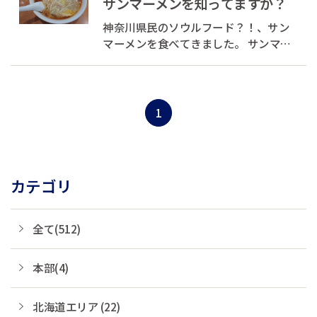
サンマーメンを知ってますか？
神奈川県民のソウルフード？！、サン
マーメンを食べてきました。 サンマー
メンと言ってもラーメンに秋刀魚がの
っている訳ではありません（笑） 発祥
場所については諸説ありますが、その
うちの１つ玉泉亭に行ってきました。
1
カテゴリ
全て(512)
本部(4)
北海道エリア (22)