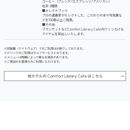
コーヒー（ブレンド/エスプレッソ/アメリカン）
紅茶 3種類
■セレクトブック
プロの選書家がセレクトした、こだわりの本や写真集な
どを100冊以上ご用意。
■その他
ブランケットなどComfort Library Cafe内でくつろげる
アイテムを貸出しいたします。
※部屋着（ナイトウェア）でのご利用はお断りしております。
※ドリンクのご利用はセルフサービスとなります。
※メニューは時期によって異なる場合があります。
※ご宿泊のお客様のみご利用いただけます。
他ホテルの Comfort Library Cafe はこちら