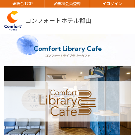
総合TOP
無料会員登録
ログイン
ご予約確認・変更・キャンセルフォーム
コンフォートホテル郡山
チェックイン日
公式Webサイトからのご予約
チェックアウト日
Comfort Library Cafe
コンフォートライブラリーカフェ
部屋数
閉じる
大人人数
1室あたり
空室検索
会員特典のご案内