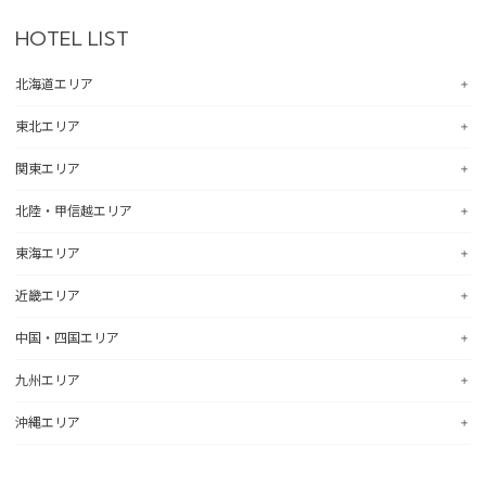
HOTEL LIST
北海道エリア
東北エリア
コンフォートホテル札幌すすきの
コンフォートホテルERA札幌北口
関東エリア
コンフォートホテル八戸
コンフォートホテル函館
コンフォートホテル北上
北陸・甲信越エリア
コンフォートホテル釧路
コンフォートホテル水戸
コンフォートイン一関インター
コンフォートホテル帯広
コンフォートインひたちなか
東海エリア
コンフォートホテル仙台東口
コンフォートホテル新潟駅前
コンフォートホテル北見
コンフォートイン鹿島
コンフォートホテル仙台西口
コンフォートイン新潟中央インター
近畿エリア
コンフォートホテル苫小牧
コンフォートイン土浦阿見
コンフォートホテル浜松
コンフォートホテル秋田
コンフォートイン新潟亀田
コンフォートホテル千歳
コンフォートイン宇都宮鹿沼
コンフォートホテル岐阜
中国・四国エリア
コンフォートホテル山形
コンフォートホテル燕三条
コンフォートホテル彦根
コンフォートイン佐野藤岡インター
コンフォートイン大垣
コンフォートホテル天童
コンフォートホテル富山駅前
コンフォートイン近江八幡
九州エリア
コンフォートホテル前橋
hotel around TAKAYAMA, an Ascend Collection Hotel
コンフォートイン倉敷水島
コンフォートイン福島西インター
コンフォートイン福井
コンフォートイン八日市
コンフォートイン千葉浜野R16
コンフォートホテル名古屋新幹線口
コンフォートホテル広島大手町
沖縄エリア
コンフォートホテル郡山
コンフォートイン甲府昭和インター
コンフォートイン京都四条烏丸
コンフォートホテル小倉
コンフォートホテル成田
コンフォートホテルERA名古屋名駅南
コンフォートホテル呉
コンフォートイン甲府石和
コンフォートホテルERA京都堀川五条
コンフォートホテル黒崎
コンフォートスイーツ東京ベイ
コンフォートホテル名古屋伏見
コンフォートホテル新山口
コンフォートホテル那覇県庁前
コンフォートイン諏訪インター
コンフォートホテルERA京都東寺
コンフォートホテル博多