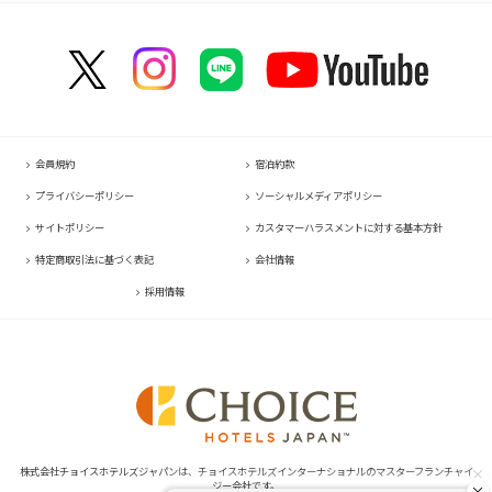
コンフォートホテル東京神田
コンフォートイン名古屋栄駅前
コンフォートホテル高松
コンフォートイン那覇泊港
コンフォートイン塩尻北インター
コンフォートホテル新大阪
コンフォートイン福岡天神
コンフォートホテルERA東京東神田
コンフォートホテル名古屋金山
コンフォートイン善通寺インター
コンフォートホテルERA石垣島
コンフォートイン軽井沢
HOTEL GEOMETIQ Osaka Umeda,an Ascend Collection Hotel
コンフォートイン宗像
コンフォートホテル東京東日本橋
コンフォートホテル刈谷
コンフォートホテル松山
コンフォートホテル大阪心斎橋
コンフォートホテル佐賀
コンフォートイン東京六本木
コンフォートホテル豊川
コンフォートホテル高知
コンフォートホテル堺
コンフォートイン鳥栖
コンフォートホテル東京清澄白河
コンフォートイン豊川インター
コンフォートホテルERA神戸三宮
コンフォートイン長崎空港
コンフォートホテル横浜関内
コンフォートホテル豊橋
コンフォートホテル姫路
コンフォートホテル熊本新市街
会員規約
宿泊約款
コンフォートホテル中部国際空港
コンフォートイン姫路夢前橋
コンフォートイン熊本御幸笛田
プライバシーポリシー
ソーシャルメディアポリシー
コンフォートホテル四日市
コンフォートホテル奈良
コンフォートホテル宮崎
サイトポリシー
カスタマーハラスメントに対する基本方針
コンフォートホテル鈴鹿
コンフォートホテル和歌山
コンフォートイン鹿児島谷山
特定商取引法に基づく表記
会社情報
コンフォートホテルERA伊勢
コンフォートホテル紀伊田辺
採用情報
株式会社チョイスホテルズジャパンは、チョイスホテルズインターナショナルのマスターフランチャイ
ジー会社です。