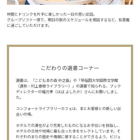
仲間とドリンクを片手に楽しかった一日の思い出話。
グループソファー席で、明日の旅のスケジュールを相談するなど、
有意義
に過ごしていただけます。
※You will be redirected to Choice Hotel International official websi
clicking each hotel name.
Rates and the membership program differ from Japanese website.
こだわりの選書コーナー
Global Site
選書は、「こども本の森 中之島」や「早稲田大学国際文学館
（通称：村上春樹ライブラリー）」の選書で知られる、ブック
ディレクターの幅允孝（はば よしたか）さんにお願いしまし
た。
You can see the FAQ as follows.
コンフォートライブラリーカフェは、本とお客様との新しい出
FAQs
会いの場。
ホテルでの滞在がより充実したものになるお手伝いを目指し、
Close
ホテルの立地や地場に最も合った本をセレクトしています。そ
れぞれのまちの歴史や情報に接することができるよう、ビジュ