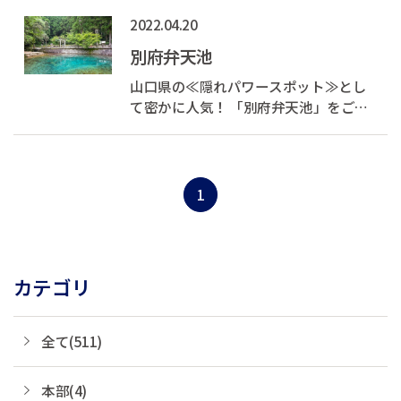
は、つなぎを使わない牛肉100％ででき
2022.04.20
た絶品ハンバーグを食べることができ
るお店です！ 各席には特注で作った炭
別府弁天池
火の焼き台が設置されており、自分好...
山口県の≪隠れパワースポット≫とし
て密かに人気！ 「別府弁天池」をご紹
介いたします。 別府弁天池の最大の魅
力はコバルトブルーの澄んだ色をした
湧き水です。 湧き水は飲用にもでき
「一杯飲むごとに一年寿命が伸びる」
1
という言い伝えがあるそうです。 また...
カテゴリ
全て(511)
本部(4)