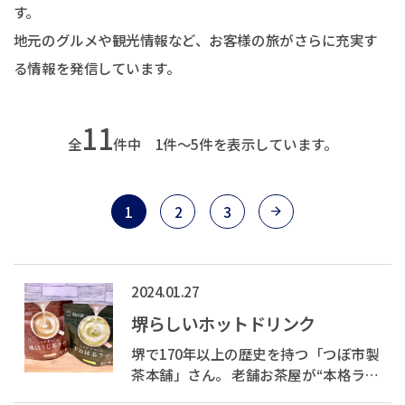
す。
地元のグルメや観光情報など、お客様の旅がさらに充実す
る情報を発信しています。
11
全
件中 1件～5件を表示しています。
1
2
3
2024.01.27
堺らしいホットドリンク
堺で170年以上の歴史を持つ「つぼ市製
茶本舗」さん。 老舗お茶屋が“本格ラ
テ”をコンセプトに開発した、牛乳（ミ