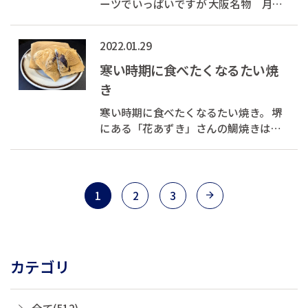
ーツでいっぱいですが 大阪名物 月化
粧でおなじみの青木松風庵さんでもバ
レンタインにピッタリの チョコレート
2022.01.29
をつかったお菓子がございます。 チョ
コをクマの形の最中で挟んだベアチョ
寒い時期に食べたくなるたい焼
コ アーモンド風味の焼き菓子にチ...
き
寒い時期に食べたくなるたい焼き。 堺
にある「花あずき」さんの鯛焼きは、
北海道のあずきを使った粒あんと自家
製カスタードの二種類！ 薄皮はねつき
の四角い鯛焼きはパリパリで美味しい
です。
1
2
3
カテゴリ
全て(512)