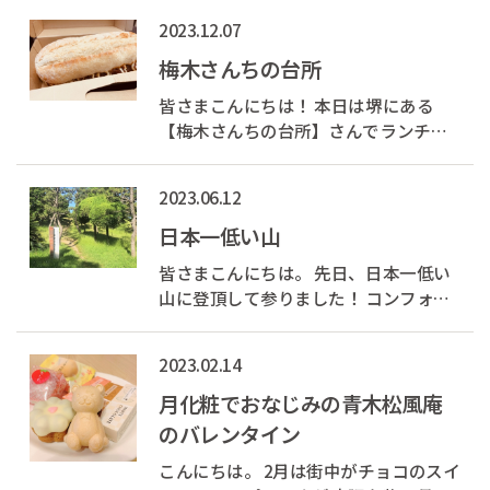
ルク）や豆乳を入れるだけで簡単に作
2023.12.07
れる抹茶・ほうじ茶ラテの素をいただ
きました。 つぼ市製茶本舗さんの茶鑑
梅木さんちの台所
定士が厳選した、ラテに...
皆さまこんにちは！ 本日は堺にある
【梅木さんちの台所】さんでランチを
テイクアウトしたので ご紹介いたしま
す。 梅木さんちの台所は「健康づくり
2023.06.12
をごちそうにする」と掲げられていま
す。 素材やお野菜など気を使った料理
日本一低い山
で評判なんです！ 写真は揚げたて...
皆さまこんにちは。 先日、日本一低い
山に登頂して参りました！ コンフォー
トホテル堺から徒歩3分のとことにある
大浜公園内の 【蘇鉄山】です。 なん
2023.02.14
と、標高6.97M。階段10段ちょっとなん
です。
月化粧でおなじみの青木松風庵
のバレンタイン
こんにちは。 2月は街中がチョコのスイ