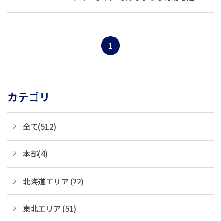
すために、食材や水、その他あらゆる
ものに徹底的にこだわり 作られた無農
薬無添加の和菓子をご紹介します。
1
カテゴリ
全て(512)
本部(4)
北海道エリア (22)
東北エリア (51)