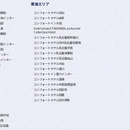
東海エリア
潟駅前
コンフォートホテル浜松
中央インター
コンフォートホテル岐阜
亀田
コンフォートイン大垣
三条
hotel around TAKAYAMA, an Ascend
Collection Hotel
山駅前
コンフォートホテル名古屋新幹線口
コンフォートホテルERA名古屋名駅南
昭和インター
コンフォートホテル名古屋伏見
石和
コンフォートイン名古屋栄駅前
インター
コンフォートホテル名古屋金山
北インター
コンフォートホテル刈谷
沢
コンフォートホテル豊川
コンフォートイン豊川インター
コンフォートホテル豊橋
コンフォートホテル中部国際空港
コンフォートホテル四日市
コンフォートホテル鈴鹿
コンフォートホテルERA伊勢
覇県庁前
泊港
A石垣島