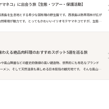
ヤマネコ」に出会う旅【生態・ツアー・保護活動】
西表島を生息地とする希少な固有種の野生猫です。西表島は熱帯雨林が広が
自然環境が魅力です。とってもかわいいイリオモテヤマネコですが、生態や
動、そして...
味わえる絶品肉料理のおすすめスポット5選を巡る旅
みや高山陣屋などの歴史的価値の高い建造物、世界的にも有名なブランド
ン、そして天然温泉も楽しめる日本屈指の観光地です。 そんな高山市
をお届けし...