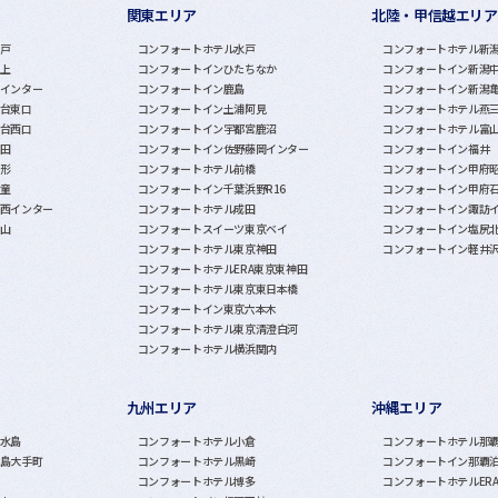
関東エリア
北陸・甲信越エリア
戸
コンフォートホテル水戸
コンフォートホテル新
上
コンフォートインひたちなか
コンフォートイン新潟
インター
コンフォートイン鹿島
コンフォートイン新潟
台東口
コンフォートイン土浦阿見
コンフォートホテル燕
台西口
コンフォートイン宇都宮鹿沼
コンフォートホテル富
田
コンフォートイン佐野藤岡インター
コンフォートイン福井
形
コンフォートホテル前橋
コンフォートイン甲府
童
コンフォートイン千葉浜野R16
コンフォートイン甲府
西インター
コンフォートホテル成田
コンフォートイン諏訪
山
コンフォートスイーツ東京ベイ
コンフォートイン塩尻
コンフォートホテル東京神田
コンフォートイン軽井
コンフォートホテルERA東京東神田
コンフォートホテル東京東日本橋
コンフォートイン東京六本木
コンフォートホテル東京清澄白河
コンフォートホテル横浜関内
九州エリア
沖縄エリア
水島
コンフォートホテル小倉
コンフォートホテル那
島大手町
コンフォートホテル黒崎
コンフォートイン那覇
コンフォートホテル博多
コンフォートホテルER