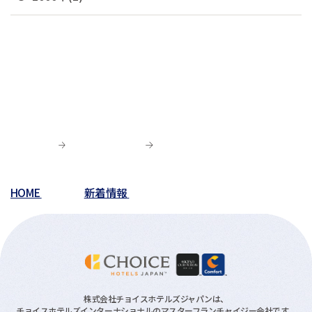
02月(4)
06月(5)
10月(2)
03月(12)
07月(7)
06月(6)
04月(3)
07月(4)
01月(1)
01月(4)
05月(3)
09月(3)
02月(7)
06月(8)
03月(5)
06月(9)
04月(9)
06月(1)
01月(13)
05月(4)
02月(8)
05月(7)
03月(6)
04月(5)
04月(4)
01月(5)
04月(9)
02月(8)
03月(8)
03月(10)
03月(6)
01月(4)
02月(1)
02月(6)
02月(1)
01月(2)
HOME
新着情報
01月(3)
株式会社チョイスホテルズジャパンは、
チョイスホテルズインターナショナルのマスターフランチャイジー会社です。