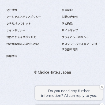
会社情報
会員規約
ソーシャルメディアポリシー
お問い合わせ
ホテルパンフレット
宿泊約款
サイトポリシー
サイトマップ
世界のチョイスホテルズ
プライバシーポリシー
特定商取引法に基づく表記
カスタマーハラスメントに対
する基本方針
採用情報
© Choice Hotels Japan