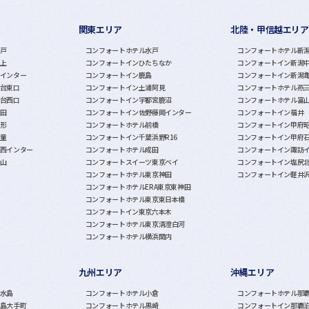
関東エリア
北陸・甲信越エリア
戸
コンフォートホテル水戸
コンフォートホテル新
上
コンフォートインひたちなか
コンフォートイン新潟
インター
コンフォートイン鹿島
コンフォートイン新潟
台東口
コンフォートイン土浦阿見
コンフォートホテル燕
台西口
コンフォートイン宇都宮鹿沼
コンフォートホテル富
田
コンフォートイン佐野藤岡インター
コンフォートイン福井
形
コンフォートホテル前橋
コンフォートイン甲府
童
コンフォートイン千葉浜野R16
コンフォートイン甲府
西インター
コンフォートホテル成田
コンフォートイン諏訪
山
コンフォートスイーツ東京ベイ
コンフォートイン塩尻
コンフォートホテル東京神田
コンフォートイン軽井
コンフォートホテルERA東京東神田
コンフォートホテル東京東日本橋
コンフォートイン東京六本木
コンフォートホテル東京清澄白河
コンフォートホテル横浜関内
九州エリア
沖縄エリア
水島
コンフォートホテル小倉
コンフォートホテル那
島大手町
コンフォートホテル黒崎
コンフォートイン那覇