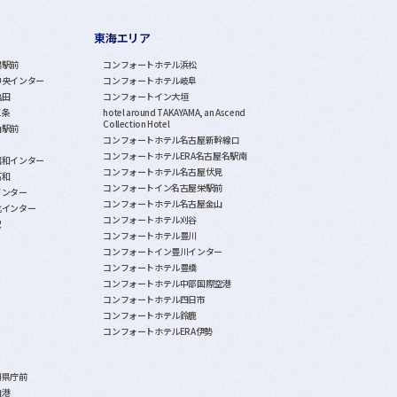
東海エリア
潟駅前
コンフォートホテル浜松
中央インター
コンフォートホテル岐阜
亀田
コンフォートイン大垣
三条
hotel around TAKAYAMA, an Ascend
Collection Hotel
山駅前
コンフォートホテル名古屋新幹線口
コンフォートホテルERA名古屋名駅南
昭和インター
コンフォートホテル名古屋伏見
石和
コンフォートイン名古屋栄駅前
インター
コンフォートホテル名古屋金山
北インター
コンフォートホテル刈谷
沢
コンフォートホテル豊川
コンフォートイン豊川インター
コンフォートホテル豊橋
コンフォートホテル中部国際空港
コンフォートホテル四日市
コンフォートホテル鈴鹿
コンフォートホテルERA伊勢
覇県庁前
泊港