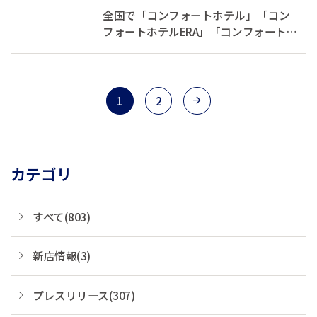
Award（生涯功労賞）」を受賞
全国で「コンフォートホテル」「コン
～国際的な功績を讃え、米国...
フォートホテルERA」「コンフォートイ
ン」「コンフォートスイーツ」
「Ascend Hotel Collection™」を展開す
る株式会社チョイスホテルズジャパン
（本社：東京都中央区、代表取締役社
1
2
長：伊藤孝彦、以下チョイスホテルズ
ジャパ...
カテゴリ
すべて(803)
新店情報(3)
プレスリリース(307)