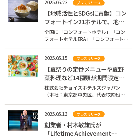
2025.05.23
プレスリリース
詳しくはこちら それを記念して、コン
フォートホテルの公式Xをフォロー&リ
【地域活性とSDGsに貢献】コン
ポストすると抽選で3名様...
フォートイン21ホテルで、地元
の食材を味わえる「地産地消」
全国に「コンフォートホテル」「コン
新メニューが登場
フォートホテルERA」「コンフォートイ
ン」「コンフォートスイーツ」
「Ascend Hotel Collection(TM)」を展開
2025.05.15
プレスリリース
する株式会社チョイスホテルズジャパ
ン（本社：東京都中央区、代表取締役
【夏祭りの定番メニューや夏野
社長：伊藤孝彦、以下チョイスホテル
菜料理など14種類が期間限定で
ズジャパン...
朝食に登場】コンフォートスイ
株式会社チョイスホテルズジャパン
ーツ東京ベイ...
（本社：東京都中央区、代表取締役社
長：伊藤孝彦、以下チョイスホテルズ
ジャパン）が展開する「コンフォート
2025.05.13
プレスリリース
スイーツ東京ベイ」（東京都浦安市）
は、2025年6月1日（日）から8月31日
創業者・村木敏雄氏が
（日）までの期間、朝食にて、たこ焼
「Lifetime Achievement
きややきそば...