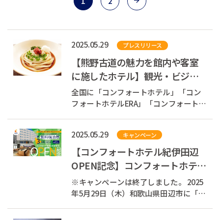
1
2
2025.05.29
プレスリリース
【熊野古道の魅力を館内や客室
に施したホテル】観光・ビジネ
ス両方のニーズに対応した「コ
全国に「コンフォートホテル」「コン
ンフォートホ...
フォートホテルERA」「コンフォートイ
ン」「コンフォートスイーツ」
「Ascend Hotel Collection(TM)」を展開
2025.05.29
キャンペーン
する株式会社チョイスホテルズジャパ
ン（本社：東京都中央区、代表取締役
【コンフォートホテル紀伊田辺
社長：伊藤孝彦、以下チョイスホテル
OPEN記念】コンフォートホテル
ズジャパン...
紀伊田辺で使える無料宿泊券が
※キャンペーンは終了しました。 2025
当たる！Xフォ...
年5月29日（木）和歌山県田辺市に「コ
ンフォートホテル紀伊田辺」OPEN！ ⇒
コンフォートホテル紀伊田辺とは？