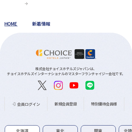
HOME
新着情報
株式会社チョイスホテルズジャパンは、
チョイスホテルズインターナショナルのマスターフランチャイジー会社です。
新規会員登録
特別優待会員様
会員ログイン
グループホテル一覧
北海道
東北
関東
北