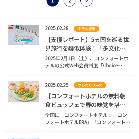
1
2
2025.02.28
ホテル記事
【支援レポート】5ヵ国を巡る世
界旅行を疑似体験！「多文化交
流で、世界を旅する一日。行っ
2025年2月1日（土）、コンフォートホ
てみたい国を...
テルの公式Web会員制度「Choice
Guest Club(TM)」にご登録の会員様を
ご招待し、「多文化交流で、世界を旅
2025.02.25
プレスリリース
する一日。行ってみたい国を見つけよ
う！」を初開催しました。
【コンフォートホテルの無料朝
食ビュッフェで春の味覚を堪
能】3月1日より旬のいちごやグ
全国に「コンフォートホテル」「コン
レープフルーツ...
フォートホテルERA」「コンフォートイ
ン」「コンフォートスイーツ」
「Ascend Hotel Collection(TM)」を展開