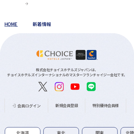
HOME
新着情報
株式会社チョイスホテルズジャパンは、
チョイスホテルズインターナショナルのマスターフランチャイジー会社です。
新規会員登録
特別優待会員様
会員ログイン
グループホテル一覧
北海道
東北
関東
北