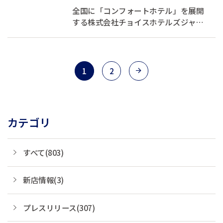
「コンフォートホテルERA東京
全国に「コンフォートホテル」を展開
東神田」リブ...
する株式会社チョイスホテルズジャパ
ン（本社：東京都中央区、代表取締役
社長：伊藤孝彦、以下チョイスホテル
ズジャパン）は、東京都千代田区にあ
る東京観光に最適な「コンフォートホ
1
2
テル東京東神田」を2025年2月6日
（木）「コン...
カテゴリ
すべて(803)
新店情報(3)
プレスリリース(307)