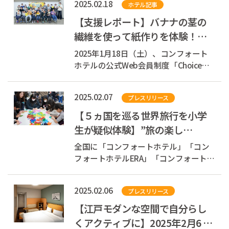
2025.02.18
ホテル記事
する株式会社チョイスホテルズジャパ
ン（本社：東京都中央区、代表取締役
【支援レポート】バナナの茎の
社長：伊藤孝彦、以下チョイスホテル
繊維を使って紙作りを体験！
ズジャパン...
「SDGs×バナナペーパーで地球
2025年1月18日（土）、コンフォート
にやさしいアート...
ホテルの公式Web会員制度「Choice
Guest Club(TM)」にご登録の会員様を
ご招待し、SDGsやフェアトレード・環
2025.02.07
プレスリリース
境問題について楽しく学べる小学生向
けイベント「SDGs×バナナペーパーで
【５ヵ国を巡る世界旅行を小学
地球にやさしいアートを作ろう！」を
生が疑似体験】”旅の楽し
初開催...
さ”と”違いを認め合う心”を育む
全国に「コンフォートホテル」「コン
多文化交流イベン...
フォートホテルERA」「コンフォートイ
ン」「コンフォートスイーツ」
「Ascend Hotel Collection(TM)」を展開
2025.02.06
プレスリリース
する株式会社チョイスホテルズジャパ
ン（本社：東京都中央区、代表取締役
【江戸モダンな空間で自分らし
社長：伊藤孝彦、以下チョイスホテル
くアクティブに】2025年2月6 日
ズジャパン...