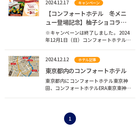
2024.12.17
キャンペーン
ベントを開催します！ イベントでは、
異なる5カ国のブースを巡りながら、ま
【コンフォートホテル 冬メニ
るで世界を旅しているかのような体験
ュー登場記念】柚子ショコラが
を楽し...
当たる！公式Xフォロー&リポス
※キャンペーンは終了しました。 2024
トキャンペーン
年12月1日（日）コンフォートホテルの
無料朝食に冬メニューが登場！ ⇒ コン
フォートホテルの無料朝食 冬メニュ
2024.12.12
ホテル記事
ー 詳しくはこちら 2024年12月1日
（日）コンフォートホテルの無料朝食
東京都内のコンフォートホテル
に冬メニューが登場！ それを...
東京都内にコンフォートホテル東京神
田、コンフォートホテルERA東京東神
田、コンフォートホテル東京東日本
橋、コンフォートホテル東京清澄白
河、コンフォートイン六本木の５ホテ
ルを展開しております。コンフォート
1
ホテルERA東京東神田からコンフォート
ホテル東京東...