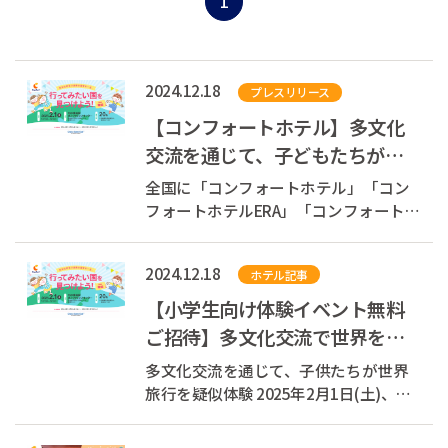
1
2024.12.18
プレスリリース
【コンフォートホテル】多文化
交流を通じて、子どもたちが世
界旅行を疑似体験！小学生向け
全国に「コンフォートホテル」「コン
体験イベント...
フォートホテルERA」「コンフォートイ
ン」「コンフォートスイーツ」
「Ascend Hotel Collection(TM)」を展開
2024.12.18
ホテル記事
する株式会社チョイスホテルズジャパ
ン（本社：東京都中央区、代表取締役
【小学生向け体験イベント無料
社長：伊藤孝彦、以下チョイスホテル
ご招待】多文化交流で世界を旅
ズジャパン...
する一日。行ってみたい国を見
多文化交流を通じて、子供たちが世界
つけよう！
旅行を疑似体験 2025年2月1日(土)、
TKP東京駅カンファレンスセンターに
て、小学生を対象とした多文化交流イ