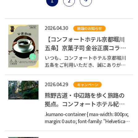
1
2
2026.04.30
施設のお知らせ
【コンフォートホテル京都堀川
五条】京菓子司 金谷正廣コラボ
｜オリジナルパッケージドリッ
いつも、コンフォートホテル京都堀川
プコーヒー販売
五条をご利用いただき、誠にありがと
うございます。 a { text-decoration:
none; color: #464feb; } tr th, tr td {
2026.04.29
キャンペーン
border: 1px solid #e6e6e6; } tr th {
background-color: #f5f5f5; } a {...
熊野古道・中辺路を歩く旅路の
拠点。コンフォートホテル紀伊
田辺【公式】
.kumano-container { max-width: 800px;
margin: 0 auto; font-family: "Helvetica
Neue", Arial, "Hiragino Kaku Gothic
ProN", "Hiragino Sans", Meiryo, sans-