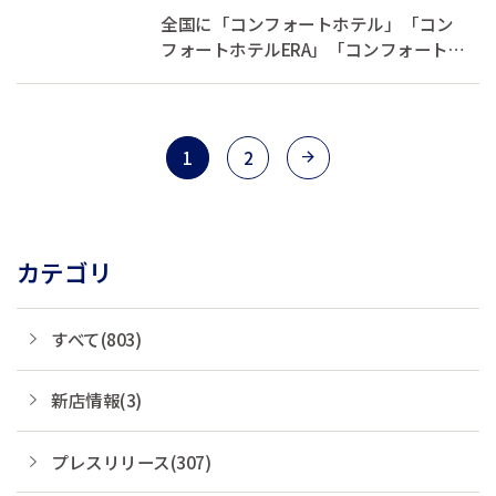
ルをリニューアル 伝統工芸を
全国に「コンフォートホテル」「コン
取り入れた客...
フォートホテルERA」「コンフォートイ
ン」「コンフォートスイーツ」
「Ascend Hotel Collection(TM)」を展開
する株式会社チョイスホテルズジャパ
ン（本社：東京都中央区、代表取締役
1
2
社長：伊藤孝彦、以下チョイスホテル
ズジャパン...
カテゴリ
すべて(803)
新店情報(3)
プレスリリース(307)