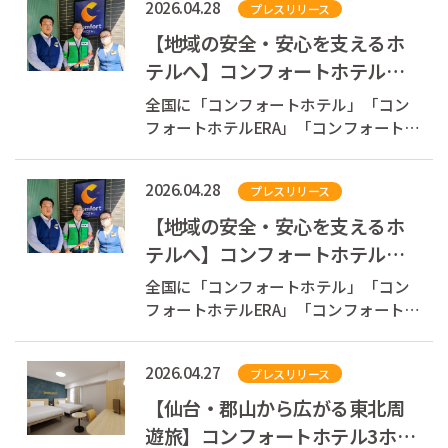
2026.04.28
プレスリリース
serif; color: #333; line-height: 1.8; } ....
【地域の安全・安心を支えるホ
テルへ】コンフォートホテル東
京清澄白河が巡回パトロールを
全国に「コンフォートホテル」「コン
実施「かけこ...
フォートホテルERA」「コンフォートイ
ン」「コンフォートスイーツ」
「Ascend Hotel Collection(TM)」を展開
2026.04.28
プレスリリース
する株式会社チョイスホテルズジャパ
ン（本社：東京都中央区、代表取締役
【地域の安全・安心を支えるホ
社長：伊藤孝彦、以下チョイスホテル
テルへ】コンフォートホテル東
ズジャパン...
京清澄白河が巡回パトロールを
全国に「コンフォートホテル」「コン
実施「かけこ...
フォートホテルERA」「コンフォートイ
ン」「コンフォートスイーツ」
「Ascend Hotel Collection(TM)」を展開
2026.04.27
プレスリリース
する株式会社チョイスホテルズジャパ
ン（本社：東京都中央区、代表取締役
【仙台・郡山から広がる東北周
社長：伊藤孝彦、以下チョイスホテル
遊旅】コンフォートホテル3ホテ
ズジャパン...