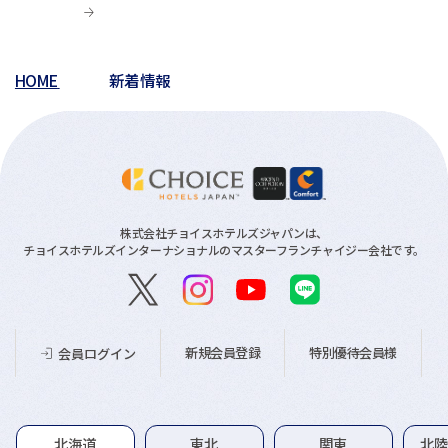
HOME
新着情報
株式会社チョイスホテルズジャパンは、
チョイスホテルズインターナショナルのマスターフランチャイジー会社です。
新規会員登録
特別優待会員様
会員ログイン
グループホテル一覧
北海道
東北
関東
北