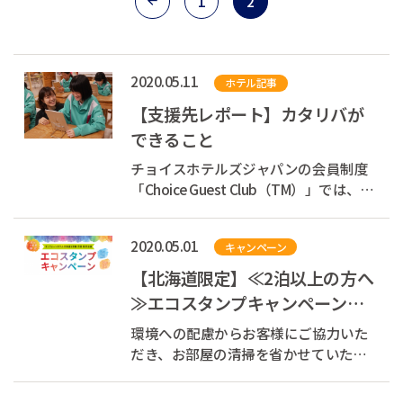
1
2
2020.05.11
ホテル記事
【支援先レポート】カタリバが
できること
チョイスホテルズジャパンの会員制度
「Choice Guest Club（TM）」では、認
定NPO法人「カタリバ」を支援してい
ます。 「カタリバ」は、すべての10代
2020.05.01
キャンペーン
が意欲と創造性を育める社会を目指し
て活動している団体です。 新型コロナ
【北海道限定】≪2泊以上の方へ
ウイルスの影響拡大により、2020年2月
≫エコスタンプキャンペーン実
27...
施中
環境への配慮からお客様にご協力いた
だき、お部屋の清掃を省かせていただ
くキャンペーンです。 ご協力いただい
たお客様には2泊目以降につき、スタン