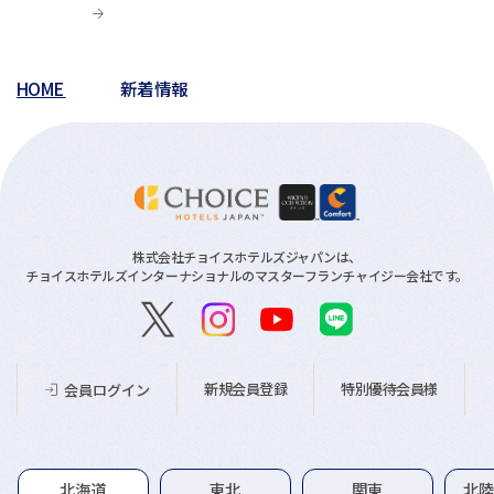
HOME
新着情報
株式会社チョイスホテルズジャパンは、
チョイスホテルズインターナショナルのマスターフランチャイジー会社です。
新規会員登録
特別優待会員様
会員ログイン
グループホテル一覧
北海道
東北
関東
北