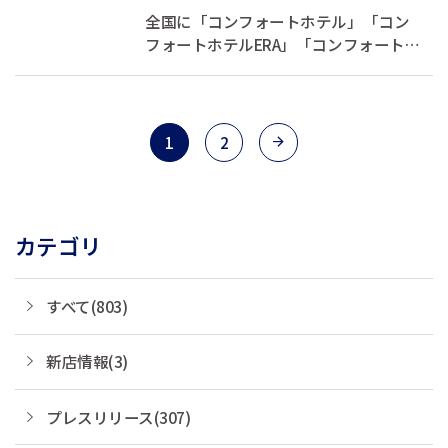
ルをリニューアル 伝統工芸を
全国に「コンフォートホテル」「コン
取り入れた客...
フォートホテルERA」「コンフォートイ
ン」「コンフォートスイーツ」
「Ascend Hotel Collection(TM)」を展開
する株式会社チョイスホテルズジャパ
ン（本社：東京都中央区、代表取締役
1
2
社長：伊藤孝彦、以下チョイスホテル
ズジャパン...
カテゴリ
すべて(803)
新店情報(3)
プレスリリース(307)