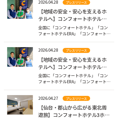
2026.04.28
プレスリリース
serif; color: #333; line-height: 1.8; } ....
【地域の安全・安心を支えるホ
テルへ】コンフォートホテル東
京清澄白河が巡回パトロールを
全国に「コンフォートホテル」「コン
実施「かけこ...
フォートホテルERA」「コンフォートイ
ン」「コンフォートスイーツ」
「Ascend Hotel Collection(TM)」を展開
2026.04.28
プレスリリース
する株式会社チョイスホテルズジャパ
ン（本社：東京都中央区、代表取締役
【地域の安全・安心を支えるホ
社長：伊藤孝彦、以下チョイスホテル
テルへ】コンフォートホテル東
ズジャパン...
京清澄白河が巡回パトロールを
全国に「コンフォートホテル」「コン
実施「かけこ...
フォートホテルERA」「コンフォートイ
ン」「コンフォートスイーツ」
「Ascend Hotel Collection(TM)」を展開
2026.04.27
プレスリリース
する株式会社チョイスホテルズジャパ
ン（本社：東京都中央区、代表取締役
【仙台・郡山から広がる東北周
社長：伊藤孝彦、以下チョイスホテル
遊旅】コンフォートホテル3ホテ
ズジャパン...