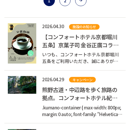
1
2
2026.04.30
施設のお知らせ
【コンフォートホテル京都堀川
五条】京菓子司 金谷正廣コラボ
｜オリジナルパッケージドリッ
いつも、コンフォートホテル京都堀川
プコーヒー販売
五条をご利用いただき、誠にありがと
うございます。 a { text-decoration:
none; color: #464feb; } tr th, tr td {
2026.04.29
キャンペーン
border: 1px solid #e6e6e6; } tr th {
background-color: #f5f5f5; } a {...
熊野古道・中辺路を歩く旅路の
拠点。コンフォートホテル紀伊
田辺【公式】
.kumano-container { max-width: 800px;
margin: 0 auto; font-family: "Helvetica
Neue", Arial, "Hiragino Kaku Gothic
ProN", "Hiragino Sans", Meiryo, sans-