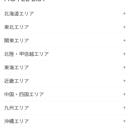
北海道エリア
コンフォートホテル札幌すすきの
東北エリア
コンフォートホテルERA札幌北口
コンフォートホテル八戸
関東エリア
コンフォートホテル函館
コンフォートホテル北上
コンフォートホテル水戸
北陸・甲信越エリア
コンフォートホテル釧路
コンフォートイン一関インター
コンフォートインひたちなか
コンフォートホテル帯広
コンフォートホテル新潟駅前
東海エリア
コンフォートホテル仙台東口
コンフォートイン鹿島
コンフォートホテル北見
コンフォートイン新潟中央インター
コンフォートホテル仙台西口
コンフォートホテル浜松
近畿エリア
コンフォートイン土浦阿見
コンフォートホテル苫小牧
コンフォートイン新潟亀田
コンフォートホテル秋田
コンフォートホテル岐阜
コンフォートイン宇都宮鹿沼
コンフォートホテル彦根
中国・四国エリア
コンフォートホテル千歳
コンフォートホテル燕三条
コンフォートホテル山形
コンフォートイン大垣
コンフォートイン佐野藤岡インター
コンフォートイン近江八幡
コンフォートホテル富山駅前
コンフォートイン倉敷水島
九州エリア
コンフォートホテル天童
hotel around TAKAYAMA, an Ascend Collection
コンフォートホテル前橋
コンフォートイン八日市
コンフォートイン福井
Hotel
コンフォートホテル広島大手町
コンフォートイン福島西インター
コンフォートホテル小倉
沖縄エリア
コンフォートイン千葉浜野R16
コンフォートイン京都四条烏丸
コンフォートイン甲府昭和インター
コンフォートホテル名古屋新幹線口
コンフォートホテル呉
コンフォートホテル郡山
コンフォートホテル黒崎