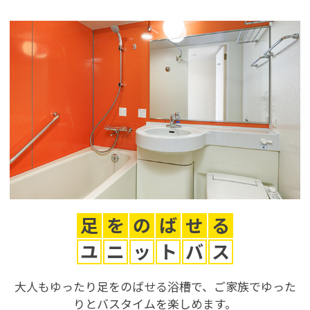
足
を
の
ば
せ
る
ユ
ニ
ッ
ト
バ
ス
大人もゆったり足をのばせる浴槽で、ご家族でゆった
りとバスタイムを楽しめます。