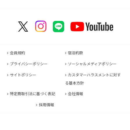
コンフォートホテル成田
コンフォートホテルERA京都堀川五条
コンフォートホテル那覇県庁前
コンフォートイン甲府石和
コンフォートホテルERA名古屋名駅南
コンフォートホテル新山口
コンフォートホテル博多
コンフォートスイーツ東京ベイ
コンフォートホテルERA京都東寺
コンフォートイン那覇泊港
コンフォートイン諏訪インター
コンフォートホテル名古屋伏見
コンフォートホテル高松
コンフォートイン福岡天神
コンフォートホテル東京神田
コンフォートホテル新大阪
コンフォートホテルERA石垣島
コンフォートイン塩尻北インター
コンフォートイン名古屋栄駅前
コンフォートイン善通寺インター
コンフォートイン宗像
コンフォートホテルERA東京東神田
HOTEL GEOMETIQ Osaka Umeda,an Ascend
コンフォートイン軽井沢
コンフォートホテル名古屋金山
コンフォートホテル松山
Collection Hotel
コンフォートホテル佐賀
コンフォートホテル東京東日本橋
コンフォートホテル刈谷
コンフォートホテル高知
コンフォートホテル大阪心斎橋
コンフォートイン鳥栖
コンフォートイン東京六本木
会員規約
宿泊約款
コンフォートホテル豊川
コンフォートホテル堺
コンフォートイン長崎空港
コンフォートホテル東京清澄白河
プライバシーポリシー
ソーシャルメディアポリシー
コンフォートイン豊川インター
コンフォートホテルERA神戸三宮
コンフォートホテル熊本新市街
コンフォートホテル横浜関内
コンフォートホテル豊橋
サイトポリシー
カスタマーハラスメントに対す
コンフォートホテル姫路
コンフォートイン熊本御幸笛田
る基本方針
コンフォートホテル中部国際空港
コンフォートイン姫路夢前橋
コンフォートホテル宮崎
特定商取引法に基づく表記
会社情報
コンフォートホテル四日市
コンフォートホテル奈良
コンフォートイン鹿児島谷山
コンフォートホテル鈴鹿
採用情報
コンフォートホテル和歌山
コンフォートホテルERA伊勢
コンフォートホテル紀伊田辺