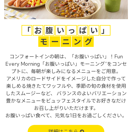
※You will be redirected to Choice Hotel International official websi
clicking each hotel name.
Rates and the membership program differ from Japanese website.
Global Site
「
お
腹
い
っ
ぱ
い
」
モ
ー
ニ
ン
グ
You can see the FAQ as follows.
コンフォートインの朝は、「お腹いっぱい」！Fun
FAQs
Every Morning「お腹いっぱい」モーニング”をコンセ
プトに、毎朝が楽しみになるメニューをご用意。
Close
アメリカのロードサイドをイメージした自分で作って
楽しめる焼きたてワッフルや、季節の旬の食材を使用
したスムージーなど、 バランスのよいバリエーション
豊かなメニューをビュッフェスタイルでお好きなだけ
お召し上がりいただけます。
お腹いっぱい食べて、元気な1日をお過ごしください。
詳細はこちら