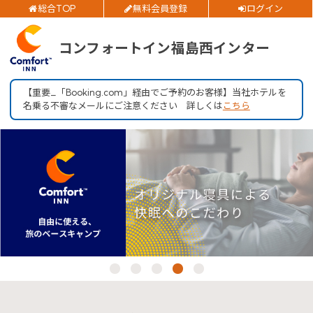
総合TOP
無料会員登録
ログイン
ご予約確認・変更・キャンセルフォーム
チェックアウト日
コンフォートイン福島西インター
公式Webサイトからのご予約
部屋数
【重要_「Booking.com」経由でご予約のお客様】当社ホテルを
名乗る不審なメールにご注意ください 詳しくは
こちら
大人人数
1室あたり
閉じる
空室検索
会員特典のご案内
会員登録
ログイン
予約確認・変更・キャンセル