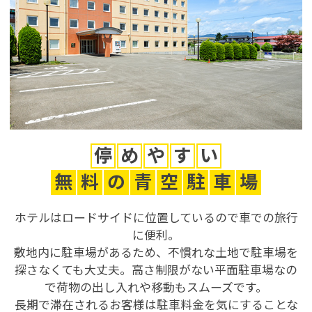
停
め
や
す
い
無
料
の
青
空
駐
車
場
ホテルはロードサイドに位置しているので車での旅行
に便利。
敷地内に駐車場があるため、不慣れな土地で駐車場を
探さなくても大丈夫。高さ制限がない平面駐車場なの
で荷物の出し入れや移動もスムーズです。
長期で滞在されるお客様は駐車料金を気にすることな