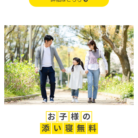
お
子
様
の
添
い
寝
無
料