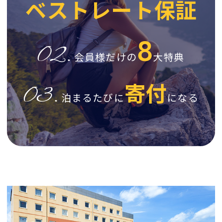
ベストレート保証
8
02.
会員様だけの
大特典
寄付
03.
泊まるたびに
になる