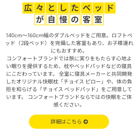
広
々
と
し
た
ベ
ッ
ド
が
自
慢
の
客
室
140cm～160cm幅のダブルベッドをご用意。ロフトベ
ッド（2段ベッド）を完備した客室もあり、お子様連れ
にもおすすめ。
コンフォートブランドでは旅に実りをもたらす心地よ
い眠りを提供するため、枕やベッドパッドなどの寝具
にこだわっています。 全室に寝具メーカーと共同開発
したオリジナル快眠枕「チョイス ピロー」や、体の負
担を和らげる「チョイス ベッドパッド」をご用意して
います。 コンフォートブランドならではの快眠をご体
感ください。
詳細はこちら