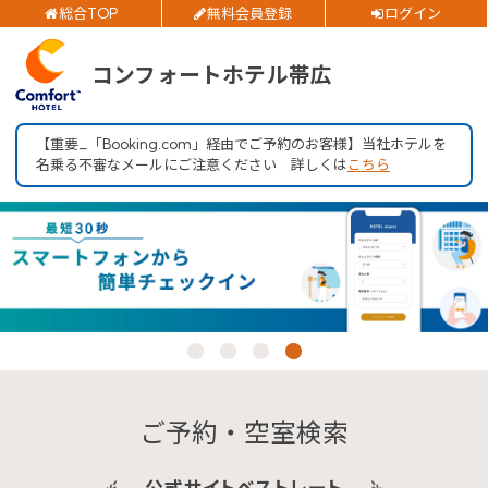
総合TOP
無料会員登録
ログイン
ご予約確認・変更・キャンセルフォーム
チェックイン日
コンフォートホテル帯広
公式Webサイトからのご予約
チェックアウト日
【重要_「Booking.com」経由でご予約のお客様】当社ホテルを
名乗る不審なメールにご注意ください 詳しくは
こちら
部屋数
大人人数
閉じる
1室あたり
空室検索
会員特典のご案内
ご予約・空室検索
会員登録
ログイン
公式サイトベストレート