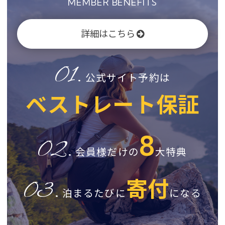
MEMBER BENEFITS
詳細はこちら
01.
公式サイト予約は
ベストレート保証
8
02.
会員様だけの
大特典
寄付
03.
泊まるたびに
になる