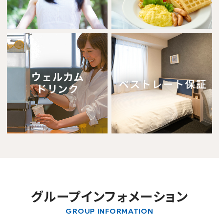
※You will be redirected to Choice Hotel International official websi
clicking each hotel name.
Rates and the membership program differ from Japanese website.
Global Site
You can see the FAQ as follows.
FAQs
Close
グループインフォメーション
GROUP INFORMATION