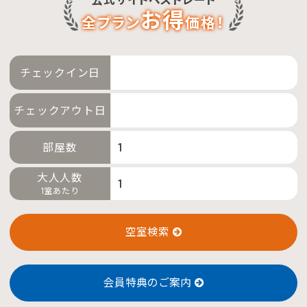
お得
全プラン
価格！
予約確認・変更・キャンセル
特別優待会員様
交通＋宿泊プラン
チェックイン日
チェックアウト日
部屋数
大人人数
1室あたり
空室検索
会員特典のご案内