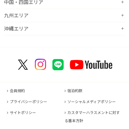
コンフォートイン宇都宮鹿沼
コンフォートホテル彦根
中国・四国エリア
コンフォートホテル千歳
コンフォートホテル燕三条
コンフォートホテル山形
コンフォートイン大垣
コンフォートイン佐野藤岡インター
コンフォートイン近江八幡
コンフォートホテル富山駅前
コンフォートイン倉敷水島
九州エリア
コンフォートホテル天童
hotel around TAKAYAMA, an Ascend Collection
コンフォートホテル前橋
コンフォートイン八日市
コンフォートイン福井
Hotel
コンフォートホテル広島大手町
コンフォートイン福島西インター
コンフォートホテル小倉
沖縄エリア
コンフォートイン千葉浜野R16
コンフォートイン京都四条烏丸
コンフォートイン甲府昭和インター
コンフォートホテル名古屋新幹線口
コンフォートホテル呉
コンフォートホテル郡山
コンフォートホテル黒崎
コンフォートホテル成田
コンフォートホテルERA京都堀川五条
コンフォートホテル那覇県庁前
コンフォートイン甲府石和
コンフォートホテルERA名古屋名駅南
コンフォートホテル新山口
コンフォートホテル博多
コンフォートスイーツ東京ベイ
コンフォートホテルERA京都東寺
コンフォートイン那覇泊港
コンフォートイン諏訪インター
コンフォートホテル名古屋伏見
コンフォートホテル高松
コンフォートイン福岡天神
コンフォートホテル東京神田
コンフォートホテル新大阪
コンフォートホテルERA石垣島
コンフォートイン塩尻北インター
コンフォートイン名古屋栄駅前
コンフォートイン善通寺インター
コンフォートイン宗像
コンフォートホテルERA東京東神田
HOTEL GEOMETIQ Osaka Umeda,an Ascend
コンフォートイン軽井沢
コンフォートホテル名古屋金山
コンフォートホテル松山
Collection Hotel
コンフォートホテル佐賀
コンフォートホテル東京東日本橋
コンフォートホテル刈谷
コンフォートホテル高知
コンフォートホテル大阪心斎橋
コンフォートイン鳥栖
コンフォートイン東京六本木
会員規約
宿泊約款
コンフォートホテル豊川
コンフォートホテル堺
コンフォートイン長崎空港
コンフォートホテル東京清澄白河
プライバシーポリシー
ソーシャルメディアポリシー
コンフォートイン豊川インター
コンフォートホテルERA神戸三宮
コンフォートホテル熊本新市街
コンフォートホテル横浜関内
コンフォートホテル豊橋
サイトポリシー
カスタマーハラスメントに対す
コンフォートホテル姫路
コンフォートイン熊本御幸笛田
る基本方針
コンフォートホテル中部国際空港
コンフォートイン姫路夢前橋
コンフォートホテル宮崎