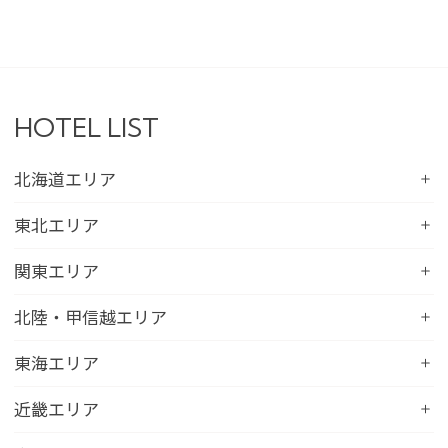
HOTEL LIST
北海道エリア
コンフォートホテル札幌すすきの
東北エリア
コンフォートホテルERA札幌北口
コンフォートホテル八戸
関東エリア
コンフォートホテル函館
コンフォートホテル北上
コンフォートホテル水戸
北陸・甲信越エリア
コンフォートホテル釧路
コンフォートイン一関インター
コンフォートインひたちなか
コンフォートホテル帯広
コンフォートホテル新潟駅前
東海エリア
コンフォートホテル仙台東口
コンフォートイン鹿島
コンフォートホテル北見
コンフォートイン新潟中央インター
コンフォートホテル仙台西口
コンフォートホテル浜松
近畿エリア
コンフォートイン土浦阿見
コンフォートホテル苫小牧
コンフォートイン新潟亀田
コンフォートホテル秋田
コンフォートホテル岐阜