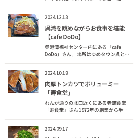
たいら」さん。 拌麺とは、汁の無いま
ぜそばのことです。 拌麺メニューは4種
2024.12.13
類！ 今回はカレー拌麺をチョイス。 目
の前に料理を置かれた瞬間に、とって
呉湾を眺めながらお食事を堪能
もスパイシーな香りが漂ってき...
【cafe DoDo】
呉港湾福祉センター内にある「cafe
DoDo」さん。 場所はゆめタウン呉と大
和ミュージアムの間の道路を広島方面
に歩いていき、川の手前を左に曲がり
2024.10.19
ます。 道路を突き当りまで進み、左手
にある建物が呉港湾福祉センターで
肉厚トンカツでボリューミー
す。 その1階に2018年にオープンした
「寿食堂」
の...
れんが通りの北口近くにある老舗食堂
「寿食堂」さん 1972年の創業から半世
紀に渡り営業されており、店内は趣き
があります。 今回は目玉料理の「カツ
2024.09.17
定食（シングル）」を頂きました！ 薄
い衣に1.5cmはありそうな重厚なカツ。