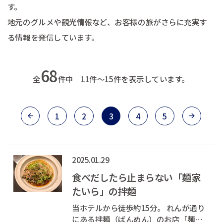
す。
地元のグルメや観光情報など、お客様の旅がさらに充実す
る情報を発信しています。
68
全
件中 11件～15件を表示しています。
1
2
3
4
5
2025.01.29
食べだしたら止まらない「麺家
たいら」の拌麺
当ホテルから徒歩約15分。 れんが通り
にある拌麺（ばんめん）のお店「麺家