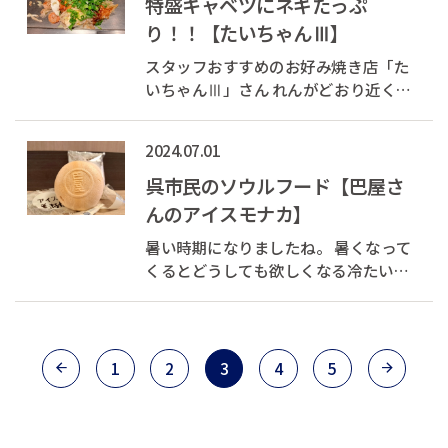
特盛キャベツにネギたっぷ
これでなんと1000円！！ シン...
り！！【たいちゃんⅢ】
スタッフおすすめのお好み焼き店「た
いちゃんⅢ」さん れんがどおり近くの
路地にあり、黄色い看板が目印です。
今回注文したのは、「たいちゃんスペ
2024.07.01
シャル」という看板メニュー。 一般的
な肉玉そば（ベーシックな広島のお好
呉市民のソウルフード【巴屋さ
み焼き）にエビ、タコが入っていま
んのアイスモナカ】
す。...
暑い時期になりましたね。 暑くなって
くるとどうしても欲しくなる冷たい飲
み物や食べ物。 今日は呉市民のソウル
フード「巴屋さんのアイスモナカ」を
紹介いたします。 巴屋のアイスもなか
の味のバリエーションはとっても豊富
1
2
3
4
5
で現在は14種類。 定番のチョコやバ...