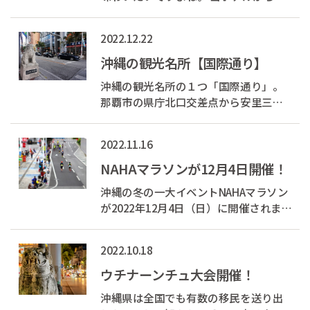
歩わずか2分の場所にある人気の居酒屋
「地酒と地産料理 花咲」さんは、沖縄
2022.12.22
の郷土料理と地酒が楽しめるおすすめ
スポットです。 花咲の名物料理「焼き
沖縄の観光名所【国際通り】
テビチ（豚足の炙り焼き）」と「ドゥ...
沖縄の観光名所の１つ「国際通り」。
那覇市の県庁北口交差点から安里三叉
路までの約1.6kmの通りで那覇最大の繁
華街です。 通りの長さがほぼ1マイルで
2022.11.16
あることから「奇跡の1マイル」とも呼
ばれています。 入口にはシーサーの石
NAHAマラソンが12月4日開催！
碑があり「こくさいどおり」と彫られ...
沖縄の冬の一大イベントNAHAマラソン
が2022年12月4日（日）に開催されま
す。 NAHAマラソンとは平和祈念公園を
中心として5大市町（那覇市、南風原
2022.10.18
町、八重瀬町、糸満市、豊見城市）の
42.195kmをコースを走る大会です。 出
ウチナーンチュ大会開催！
走予定人数は20,000人（申込優先枠を
沖縄県は全国でも有数の移民を送り出
含...