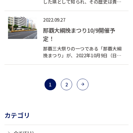
した県として知られ、その歴史は貴重
な人的財産として今もその功績が称え
られています。 今年、「第７回世界の
2022.09.27
ウチナーンチュ大会」が開催されるこ
とが決定いたしました。 （１）前夜
那覇大綱挽まつり10/9開催予
祭：2022年10月30日（日） （２）本大
定！
会...
那覇三大祭りの一つである「那覇大綱
挽まつり」が、 2022年10月9日（日）
に3年ぶりに開催予定となりました。 那
覇大綱挽まつりは1400年頃から発祥し
た琉球王国時代の那覇四町綱の伝統を
引継ぐ 沖縄最大の伝統文化のお祭りと
1
2
して知られています。 那覇大綱挽...
カテゴリ
全て(511)